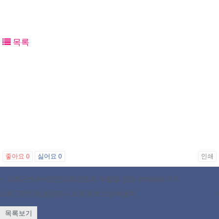
목록
좋아요
0
싫어요
0
인쇄
«
오레곤밴쿠버한인교회연합회, 부활절 연합 새벽예배 가져
오레곤한인회,참전용사 초청 위로오찬 베풀어
»
목록보기