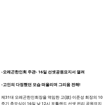
-오레곤한인회 주관- 16일 선셋공원묘지서 열려
-고인의 다정했던 모습 떠올리며 그리움 전해!
제31대 오레곤한인회장을 역임한 고(故) 이준성 회장의 10
주기 추모식이 16일 낮 12시 포틀랜드 선셋 핀리 공원묘지