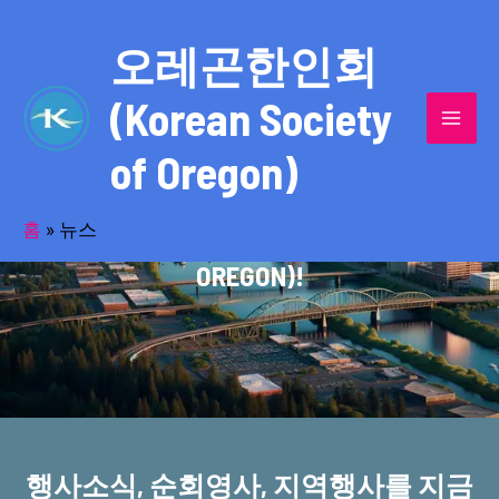
콘
MAI
텐
오레곤한인회
MEN
츠
(Korean Society
로
건
of Oregon)
너
반세기의 세월을 품고 동포사회를 섬겨온
뛰
기
홈
»
뉴스
오레곤한인회(KOREAN SOCIETY OF
OREGON)!
행사소식, 순회영사, 지역행사를 지금