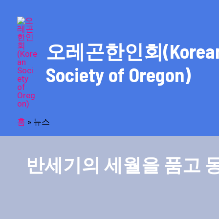
콘
텐
츠
오레곤한인회(Korea
로
건
Society of Oregon)
너
뛰
기
홈
»
뉴스
반세기의 세월을 품고 동포