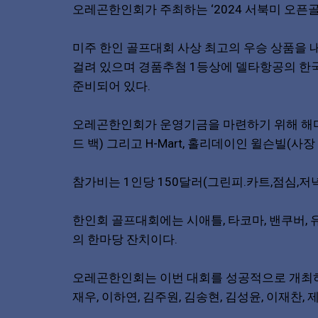
오레곤한인회가 주최하는 ‘2024 서북미 오픈골프대
미주 한인 골프대회 사상 최고의 우승 상품을
걸려 있으며 경품추첨 1등상에 델타항공의 한국 
준비되어 있다.
오레곤한인회가 운영기금을 마련하기 위해 해마다 개
드 백) 그리고 H-Mart, 홀리데이인 윌슨빌(사장 
참가비는 1인당 150달러(그린피.카트,점심,저
한인회 골프대회에는 시애틀, 타코마, 밴쿠버,
의 한마당 잔치이다.
오레곤한인회는 이번 대회를 성공적으로 개최하기
재우, 이하연, 김주원, 김송현, 김성윤, 이재찬