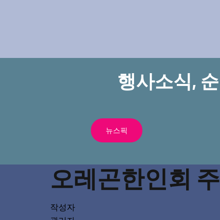
행사소식, 
뉴스픽
오레곤한인회 주최
작성자