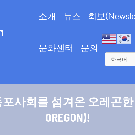
소개
뉴스
회보(Newslet
n
문화센터
문의
사회를 섬겨온 오레곤한인회(KO
OREGON)!