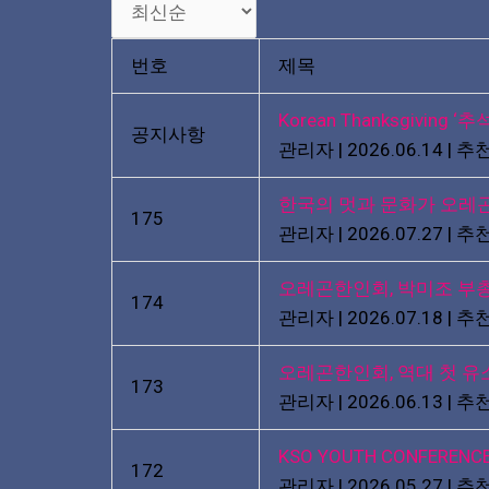
번호
제목
Korean Thanksgiving 
공지사항
관리자
|
2026.06.14
|
추천
한국의 멋과 문화가 오레
175
관리자
|
2026.07.27
|
추천
오레곤한인회, 박미조 부
174
관리자
|
2026.07.18
|
추천
오레곤한인회, 역대 첫 유
173
관리자
|
2026.06.13
|
추천
KSO YOUTH CONFERENCE
172
관리자
|
2026.05.27
|
추천