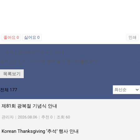
좋아요
0
싫어요
0
인쇄
«
오레곤한인회장 이취임식 안내
오레곤한인회, 여성시대 활짝 열고 힘차게 출범했다!
»
목록보기
전체 177
제81회 광복절 기념식 안내
관리자
|
2026.08.06
|
추천 0
|
조회 60
Korean Thanksgiving ‘추석’ 행사 안내