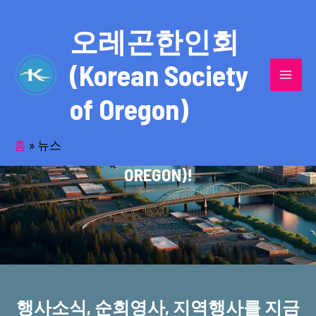
콘
MAI
텐
오레곤한인회
MEN
츠
(Korean Society
로
건
of Oregon)
너
반세기의 세월을 품고 동포사회를 섬겨온
뛰
기
홈
»
뉴스
오레곤한인회(KOREAN SOCIETY OF
OREGON)!
행사소식, 순회영사, 지역행사를 지금