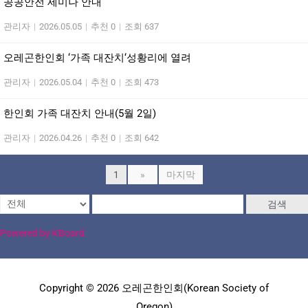
공공안전 세미나 안내
관리자
|
2026.05.05
|
추천 0
|
조회 637
오레곤한인회 ‘가족 대잔치‘성황리에 열려
관리자
|
2026.05.04
|
추천 0
|
조회 473
한인회 가족 대잔치 안내(5월 2일)
관리자
|
2026.04.26
|
추천 0
|
조회 642
1
»
마지막
검색
Powered by KBoard
Copyright © 2026 오레곤한인회(Korean Society of
Oregon)