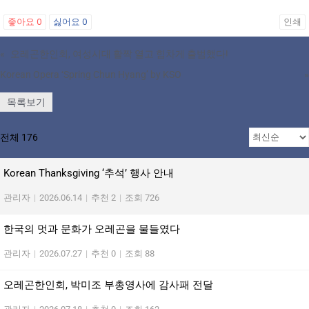
좋아요
0
싫어요
0
인쇄
«
오레곤한인회, 여성시대 활짝 열고 힘차게 출범했다!
Korean Opera ‘Spring Chun Hyang’ by KSO
»
목록보기
전체 176
Korean Thanksgiving ‘추석’ 행사 안내
관리자
|
2026.06.14
|
추천 2
|
조회 726
한국의 멋과 문화가 오레곤을 물들였다
관리자
|
2026.07.27
|
추천 0
|
조회 88
오레곤한인회, 박미조 부총영사에 감사패 전달