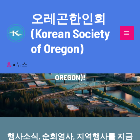
콘
MAI
텐
오레곤한인회
MEN
츠
(Korean Society
로
건
of Oregon)
너
반세기의 세월을 품고 동포사회를 섬겨온
뛰
기
홈
»
뉴스
오레곤한인회(KOREAN SOCIETY OF
OREGON)!
행사소식, 순회영사, 지역행사를 지금