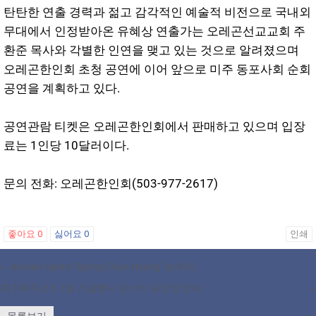
탄탄한 연출 경력과 젊고 감각적인 예술적 비전으로 국내외
무대에서 인정받아온 유혜상 연출가는 오레곤선교교회 주
환준 목사와 각별한 인연을 맺고 있는 것으로 알려졌으며
오레곤한인회 초청 공연에 이어 앞으로 미주 동포사회 순회
공연을 계획하고 있다.
공연관람 티켓은 오레곤한인회에서 판매하고 있으며 입장
료는 1인당 10달러이다.
문의 전화: 오레곤한인회(503-977-2617)
좋아요
0
싫어요
0
인쇄
«
Korean Opera ‘Spring Chun Hyang’ by KSO
제 106주년 3.1절 기념행사 포스터 공모전 안내
»
목록보기