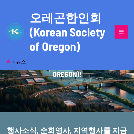
콘
MAI
텐
오레곤한인회
MEN
츠
(Korean Society
로
건
of Oregon)
너
반세기의 세월을 품고 동포사회를 섬겨온
뛰
기
홈
»
뉴스
오레곤한인회(KOREAN SOCIETY OF
OREGON)!
행사소식, 순회영사, 지역행사를 지금