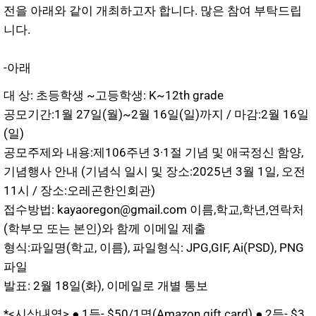
전을 아래와 같이 개최하고자 합니다. 많은 참여 부탁드립
니다.
-아래
대 상: 초등학생 ~고등학생: K~12th grade
공모기간:1월 27일(월)~2월 16일(일)까지 / 마감:2월 16일
(일)
공모주제와 내용:제106주년 3·1절 기념 및 애국정신 함양,
기념행사 안내 (기념식 일시 및 장소:2025년 3월 1일, 오전
11시 / 장소:오레곤한인회관)
접수방법: kayaoregon@gmail.com 이름,학교,학년,연락처
(학부모 또는 본인)와 함께 이메일 제출
형식:파일명(학교, 이름), 파일형식: JPG,GIF, Ai(PSD), PNG
파일
발표: 2월 18일(화), 이메일로 개별 통보
*<시상내역> ● 1등- $50/1명(Amazon gift card) ● 2등- $3