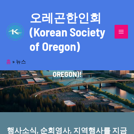
콘
MAI
텐
오레곤한인회
MEN
츠
(Korean Society
로
건
of Oregon)
너
반세기의 세월을 품고 동포사회를 섬겨온
뛰
기
홈
»
뉴스
오레곤한인회(KOREAN SOCIETY OF
OREGON)!
행사소식, 순회영사, 지역행사를 지금