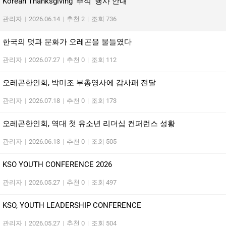
Korean Thanksgiving ‘추석’ 행사 안내
관리자
|
2026.06.14
|
추천 2
|
조회 736
한국의 멋과 문화가 오레곤을 물들였다
관리자
|
2026.07.27
|
추천 0
|
조회 112
오레곤한인회, 박미조 부총영사에 감사패 전달
관리자
|
2026.07.18
|
추천 0
|
조회 173
오레곤한인회, 역대 첫 유소년 리더십 컨퍼런스 성황
관리자
|
2026.06.13
|
추천 0
|
조회 505
KSO YOUTH CONFERENCE 2026
관리자
|
2026.05.27
|
추천 0
|
조회 497
KSO, YOUTH LEADERSHIP CONFERENCE
관리자
|
2026.05.27
|
추천 0
|
조회 504