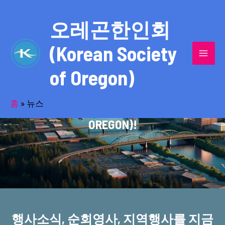
콘
MAI
텐
오레곤한인회
MEN
츠
(Korean Society
로
건
of Oregon)
너
반세기의 세월을 품고 동포사회를 섬겨온
뛰
기
홈
»
뉴스
오레곤한인회(KOREAN SOCIETY OF
OREGON)!
행사소식, 순회영사, 지역행사를 지금