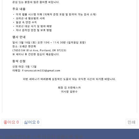
좋아요
0
싫어요
0
인쇄
«
오레곤한인회 ‘가족 대잔치‘성황리에 열려