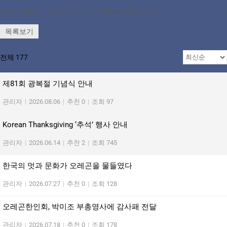
Hello, Annyeong, Korea Culture Festival 행사 안내!
»
목록보기
전체 177
제81회 광복절 기념식 안내
관리자
|
2026.08.06
|
추천 0
|
조회 97
Korean Thanksgiving ‘추석’ 행사 안내
관리자
|
2026.06.14
|
추천 2
|
조회 745
한국의 멋과 문화가 오레곤을 물들였다
관리자
|
2026.07.27
|
추천 0
|
조회 128
오레곤한인회, 박미조 부총영사에 감사패 전달
관리자
|
2026.07.18
|
추천 0
|
조회 178