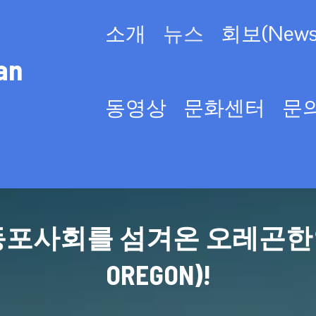
소개
뉴스
회보(Newsl
an
동영상
문화센터
문
사회를 섬겨온 오레곤한인회(KO
OREGON)!