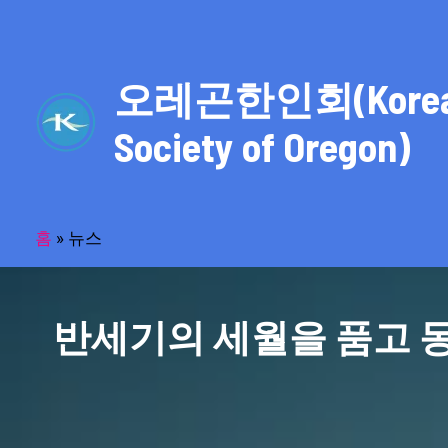
콘
텐
츠
오레곤한인회(Kore
로
건
Society of Oregon)
너
뛰
기
홈
»
뉴스
반세기의 세월을 품고 동포