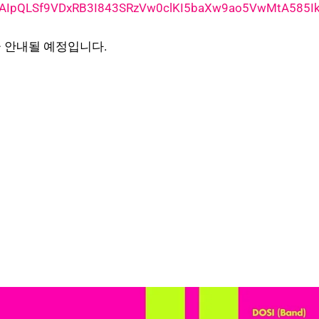
/1FAIpQLSf9VDxRB3I843SRzVw0clKI5baXw9ao5VwMtA585Ik
곧 안내될 예정입니다.