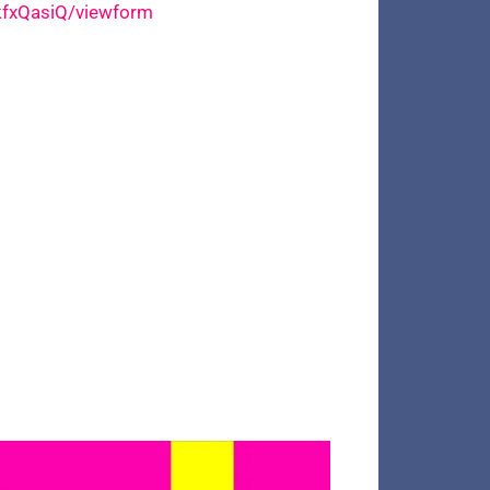
fxQasiQ/viewform