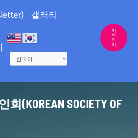
etter)
갤러리
기
부
하
의
기
REAN SOCIETY OF