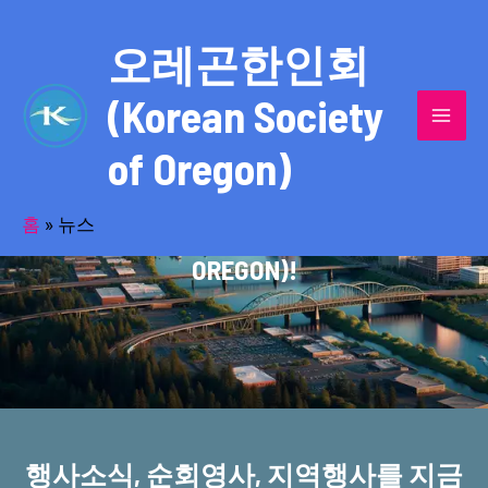
콘
MAI
텐
오레곤한인회
MEN
츠
(Korean Society
로
건
of Oregon)
너
반세기의 세월을 품고 동포사회를 섬겨온
뛰
기
홈
»
뉴스
오레곤한인회(KOREAN SOCIETY OF
OREGON)!
행사소식, 순회영사, 지역행사를 지금