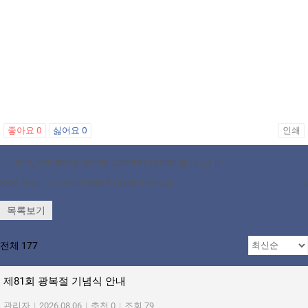
좋아요
0
싫어요
0
인쇄
«
Hello, Annyeong, Korea Culture Festival 행사 안내!
KSO, YOUTH LEADERSHIP CONFERENCE
»
목록보기
전체 177
제81회 광복절 기념식 안내
관리자
|
2026.08.06
|
추천 0
|
조회 79