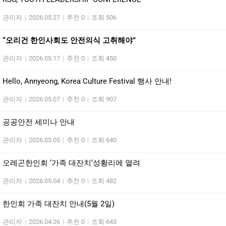
관리자
|
2026.05.27
|
추천 0
|
조회 506
“오리건 한인사회도 안전의식 고취해야”
관리자
|
2026.05.17
|
추천 0
|
조회 450
Hello, Annyeong, Korea Culture Festival 행사 안내!
관리자
|
2026.05.07
|
추천 0
|
조회 907
공공안전 세미나 안내
관리자
|
2026.05.05
|
추천 0
|
조회 640
오레곤한인회 ‘가족 대잔치‘성황리에 열려
관리자
|
2026.05.04
|
추천 0
|
조회 482
한인회 가족 대잔치 안내(5월 2일)
관리자
|
2026.04.26
|
추천 0
|
조회 643