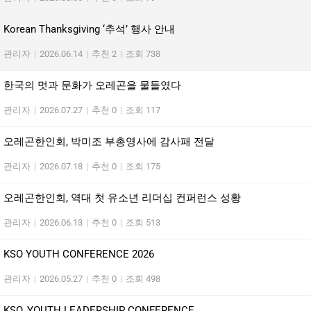
Korean Thanksgiving ‘추석’ 행사 안내
관리자
|
2026.06.14
|
추천 2
|
조회 738
한국의 멋과 문화가 오레곤을 물들였다
관리자
|
2026.07.27
|
추천 0
|
조회 117
오레곤한인회, 박미조 부총영사에 감사패 전달
관리자
|
2026.07.18
|
추천 0
|
조회 175
오레곤한인회, 역대 첫 유소년 리더십 컨퍼런스 성황
관리자
|
2026.06.13
|
추천 0
|
조회 513
KSO YOUTH CONFERENCE 2026
관리자
|
2026.05.27
|
추천 0
|
조회 498
KSO, YOUTH LEADERSHIP CONFERENCE