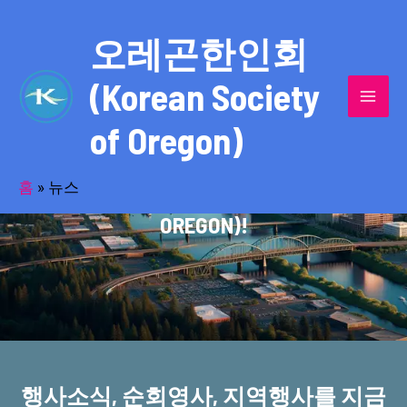
콘
MAI
텐
오레곤한인회
MEN
츠
(Korean Society
로
건
of Oregon)
너
반세기의 세월을 품고 동포사회를 섬겨온
뛰
기
홈
»
뉴스
오레곤한인회(KOREAN SOCIETY OF
OREGON)!
행사소식, 순회영사, 지역행사를 지금