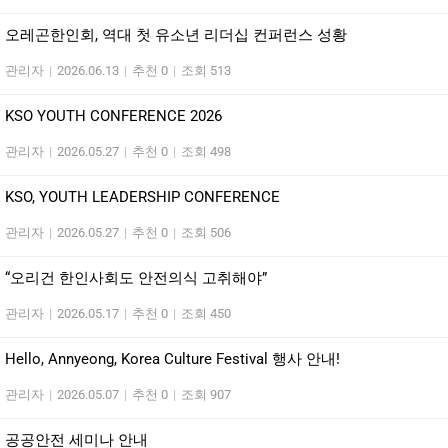
오레곤한인회, 역대 첫 유소년 리더십 컨퍼런스 성황
관리자
|
2026.06.13
|
추천 0
|
조회 513
KSO YOUTH CONFERENCE 2026
관리자
|
2026.05.27
|
추천 0
|
조회 498
KSO, YOUTH LEADERSHIP CONFERENCE
관리자
|
2026.05.27
|
추천 0
|
조회 506
“오리건 한인사회도 안전의식 고취해야”
관리자
|
2026.05.17
|
추천 0
|
조회 450
Hello, Annyeong, Korea Culture Festival 행사 안내!
관리자
|
2026.05.07
|
추천 0
|
조회 907
공공안전 세미나 안내