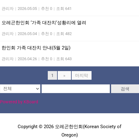
관리자
|
2026.05.05
|
추천 0
|
조회 641
오레곤한인회 ‘가족 대잔치‘성황리에 열려
관리자
|
2026.05.04
|
추천 0
|
조회 482
한인회 가족 대잔치 안내(5월 2일)
관리자
|
2026.04.26
|
추천 0
|
조회 643
1
»
마지막
검색
Powered by KBoard
Copyright © 2026 오레곤한인회(Korean Society of
Oregon)