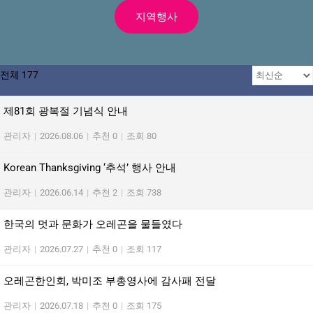
지역행사
전체 177
제81회 광복절 기념식 안내
관리자
|
2026.08.06
|
추천 0
|
조회 80
Korean Thanksgiving ‘추석’ 행사 안내
관리자
|
2026.06.14
|
추천 2
|
조회 738
한국의 멋과 문화가 오레곤을 물들였다
관리자
|
2026.07.27
|
추천 0
|
조회 117
오레곤한인회, 박미조 부총영사에 감사패 전달
관리자
|
2026.07.18
|
추천 0
|
조회 175