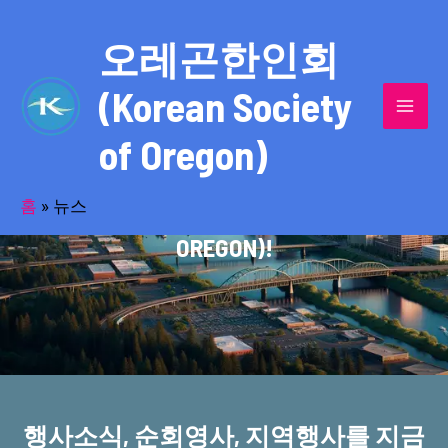
콘
MAI
텐
오레곤한인회
MEN
츠
(Korean Society
로
건
of Oregon)
너
반세기의 세월을 품고 동포사회를 섬겨온
뛰
기
홈
»
뉴스
오레곤한인회(KOREAN SOCIETY OF
OREGON)!
행사소식, 순회영사, 지역행사를 지금