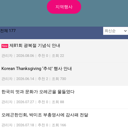
지역행사
전체 177
제81회 광복절 기념식 안내
New
관리자
|
2026.08.06
|
추천 0
|
조회 22
Korean Thanksgiving ‘추석’ 행사 안내
관리자
|
2026.06.14
|
추천 2
|
조회 730
한국의 멋과 문화가 오레곤을 물들였다
관리자
|
2026.07.27
|
추천 0
|
조회 88
오레곤한인회, 박미조 부총영사에 감사패 전달
관리자
|
2026.07.18
|
추천 0
|
조회 166