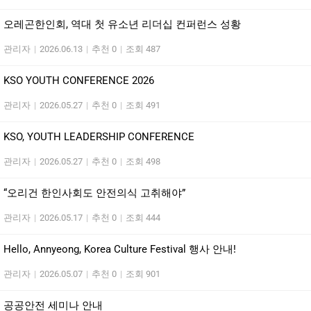
오레곤한인회, 역대 첫 유소년 리더십 컨퍼런스 성황
관리자
|
2026.06.13
|
추천 0
|
조회 487
KSO YOUTH CONFERENCE 2026
관리자
|
2026.05.27
|
추천 0
|
조회 491
KSO, YOUTH LEADERSHIP CONFERENCE
관리자
|
2026.05.27
|
추천 0
|
조회 498
“오리건 한인사회도 안전의식 고취해야”
관리자
|
2026.05.17
|
추천 0
|
조회 444
Hello, Annyeong, Korea Culture Festival 행사 안내!
관리자
|
2026.05.07
|
추천 0
|
조회 901
공공안전 세미나 안내