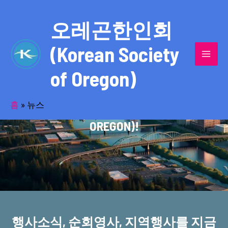
콘
MAI
텐
오레곤한인회
MEN
츠
(Korean Society
로
건
of Oregon)
너
반세기의 세월을 품고 동포사회를 섬겨온
뛰
기
홈
»
뉴스
오레곤한인회(KOREAN SOCIETY OF
OREGON)!
행사소식, 순회영사, 지역행사를 지금