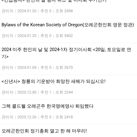
관리자
|
2024.01.20
|
추천 0
|
조회 2498
Bylaws of the Korean Society of Oregon(오레곤한인회 영문 정관)
관리자
|
2024.01.20
|
추천 0
|
조회 5402
2024 미주 한인의 날 및 2024-1차 정기이사회 <20일, 토요일로 연
기>
관리자
|
2024.01.04
|
추천 0
|
조회 2670
<신년사> 청룡의 기운받아 희망찬 새해가 되십시오!
관리자
|
2023.12.30
|
추천 1
|
조회 2244
그렉 콜드웰 오레곤주 한국명예영사 퇴임했다
관리자
|
2023.12.26
|
추천 0
|
조회 2418
오레곤한인회 정기총회 열고 한 해 마무리!