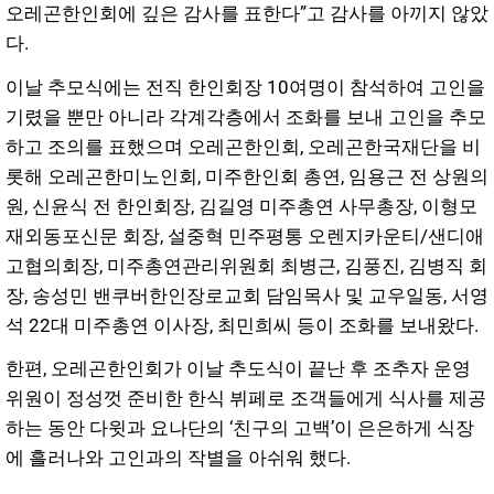
오레곤한인회에 깊은 감사를 표한다”고 감사를 아끼지 않았
다.
이날 추모식에는 전직 한인회장 10여명이 참석하여 고인을
기렸을 뿐만 아니라 각계각층에서 조화를 보내 고인을 추모
하고 조의를 표했으며 오레곤한인회, 오레곤한국재단을 비
롯해 오레곤한미노인회, 미주한인회 총연, 임용근 전 상원의
원, 신윤식 전 한인회장, 김길영 미주총연 사무총장, 이형모
재외동포신문 회장, 설중혁 민주평통 오렌지카운티/샌디애
고협의회장, 미주총연관리위원회 최병근, 김풍진, 김병직 회
장, 송성민 밴쿠버한인장로교회 담임목사 및 교우일동, 서영
석 22대 미주총연 이사장, 최민희씨 등이 조화를 보내왔다.
한편, 오레곤한인회가 이날 추도식이 끝난 후 조추자 운영
위원이 정성껏 준비한 한식 뷔페로 조객들에게 식사를 제공
하는 동안 다윗과 요나단의 ‘친구의 고백’이 은은하게 식장
에 흘러나와 고인과의 작별을 아쉬워 했다.