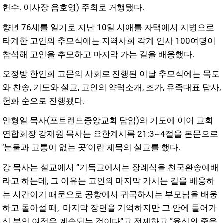
헌수. 이사장 음호영) 주최로 거행됐다.
향년 76세를 일기로 지난 10일 시애틀 자택에서 지병으로
타계한 고인의 추모식애는 지역사회 각계 인사 100여명이
참석해 고인을 추모하고 마지막 가는 길을 배웅했다.
오정방 한인회 고문의 사회로 진행된 이날 추모식에는 묵도
와 찬송, 기도와 설교, 고인의 약력소개, 조가, 유족대표 답사,
헌화 순으로 진행됐다.
안형일 목사(포트랜드중앙교회 담임)의 기도에 이어 교회
연합회장 강재원 목사는 요한계시록 21:3~4절을 본문으로
‘눈물과 고통이 없는 곳’이란 제목의 설교를 했다.
강 목사는 설교에서 “기독교에서는 장례식을 천국환송예배
라고 하는데, 그 이유는 고인의 마지막 가시는 길을 배웅하
는 시간이기 때문으로 공항에서 귀국하시는 부모님을 배웅
하고 돌아설 때, 마지막 장면을 기억하지만 그 안에 들어가
신 분의 여정은 계속되는 것이다“고 전제하고 ”육신의 죽음