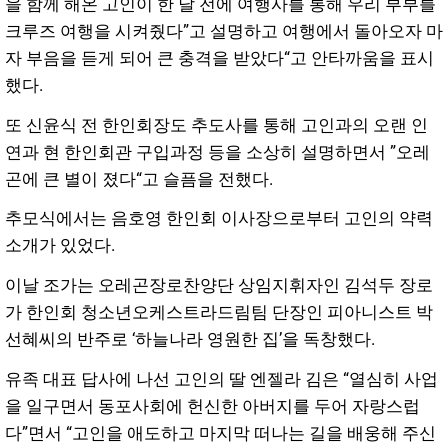
을 함께 해온 고인이 한 달 전에 여행사를 통해 우리 부부를
크루즈 여행을 시켜줬다”고 설명하고 여행에서 돌아오자 마
자 부음을 듣게 되어 큰 충격을 받았다“고 안타까움을 표시
했다.
또 신윤식 전 한인회장도 추도사를 통해 고인과의 오랜 인
연과 현 한인회관 구입과정 등을 소상히 설명하면서 ”오레
곤에 큰 별이 졌다“고 슬픔을 전했다.
추모식에서는 음호영 한인회 이사장으로부터 고인의 약력
소개가 있었다.
이날 조가는 오레곤장로찬양단 상임지휘자인 김석두 장로
가 한인회 청소년오케스트라드림팀 단장인 피아니스트 박
선혜씨의 반주로 ‘하늘나라 영원한 집’을 독창했다.
유족 대표 답사에 나선 고인의 딸 엔젤라 김은 “열심히 사업
을 일구면서 동포사회에 헌신한 아버지를 두어 자랑스럽
다”면서 “고인을 애도하고 마지막 떠나는 길을 배웅해 주신