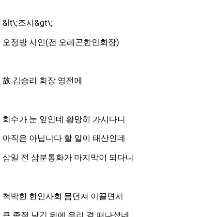
&lt\;
조시&gt\;
오정방 시인(전 오레곤한인회장)
故 김승리 회장 영전에
희수가 눈 앞인데 황망히 가시다니
아직은 아닙니다 할 일이 태산인데
삼일 전 삼분통화가 마지막이 되다니
척박한 한인사회 몸던져 이끌면서
큰 족적 남긴 뒤에 우리 곁 떠나셨네