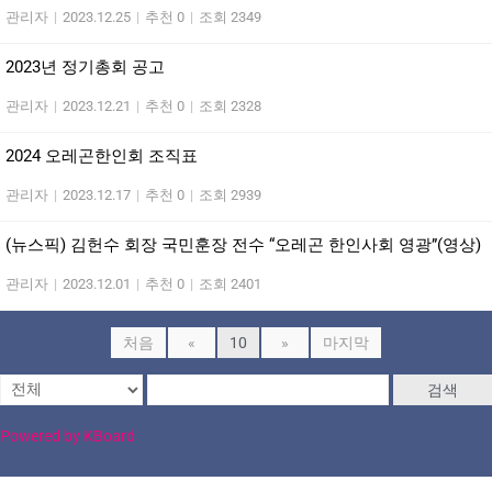
관리자
|
2023.12.25
|
추천 0
|
조회 2349
2023년 정기총회 공고
관리자
|
2023.12.21
|
추천 0
|
조회 2328
2024 오레곤한인회 조직표
관리자
|
2023.12.17
|
추천 0
|
조회 2939
(뉴스픽) 김헌수 회장 국민훈장 전수 “오레곤 한인사회 영광”(영상)
관리자
|
2023.12.01
|
추천 0
|
조회 2401
처음
«
10
»
마지막
검색
Powered by KBoard