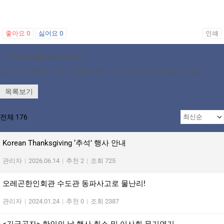
좋아요
0
싫어요
0
인쇄
«
Third Health Test of KSO
(뉴스픽) 김헌수 회장 국민훈장 전수 “오레곤 한인사회 영광”(영상)
»
목록보기
전체 176
Korean Thanksgiving ‘추석’ 행사 안내
관리자
|
2026.06.14
|
추천 2
|
조회 725
오레곤한인회관 수도관 동파사고로 물난리!
관리자
|
2024.01.24
|
추천 0
|
조회 2387
<긴급공자> 한인의 날 행사 취소 및 이사회 무기연기