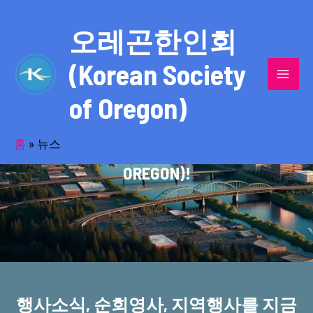
콘
MAI
텐
오레곤한인회
MEN
츠
(Korean Society
로
건
of Oregon)
너
반세기의 세월을 품고 동포사회를 섬겨온
뛰
기
홈
»
뉴스
오레곤한인회(KOREAN SOCIETY OF
OREGON)!
행사소식, 순회영사, 지역행사를 지금