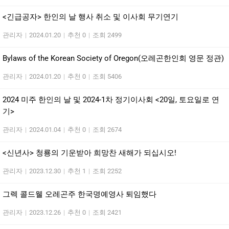
<긴급공자> 한인의 날 행사 취소 및 이사회 무기연기
관리자
|
2024.01.20
|
추천 0
|
조회 2499
Bylaws of the Korean Society of Oregon(오레곤한인회 영문 정관)
관리자
|
2024.01.20
|
추천 0
|
조회 5406
2024 미주 한인의 날 및 2024-1차 정기이사회 <20일, 토요일로 연
기>
관리자
|
2024.01.04
|
추천 0
|
조회 2674
<신년사> 청룡의 기운받아 희망찬 새해가 되십시오!
관리자
|
2023.12.30
|
추천 1
|
조회 2252
그렉 콜드웰 오레곤주 한국명예영사 퇴임했다
관리자
|
2023.12.26
|
추천 0
|
조회 2421