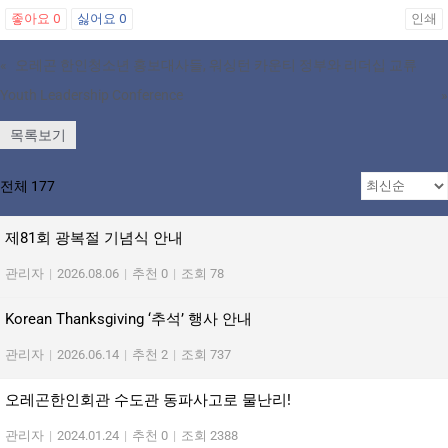
좋아요
0
싫어요
0
인쇄
«
오레곤 한인청소년 홍보대사들, 워싱턴 카운티 정부와 리더십 교류
Youth Leadership Conference
»
목록보기
전체 177
제81회 광복절 기념식 안내
관리자
|
2026.08.06
|
추천 0
|
조회 78
Korean Thanksgiving ‘추석’ 행사 안내
관리자
|
2026.06.14
|
추천 2
|
조회 737
오레곤한인회관 수도관 동파사고로 물난리!
관리자
|
2024.01.24
|
추천 0
|
조회 2388