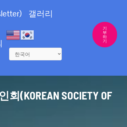
etter)
갤러리
기
부
하
의
기
REAN SOCIETY OF