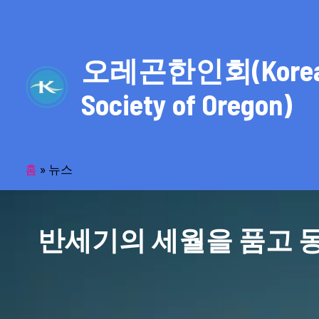
콘
텐
츠
오레곤한인회(Kore
로
건
Society of Oregon)
너
뛰
기
홈
»
뉴스
반세기의 세월을 품고 동포