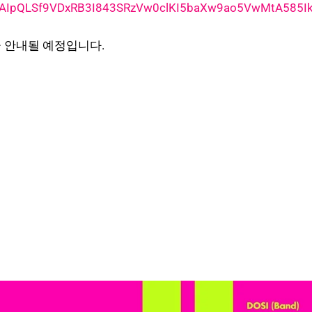
/1FAIpQLSf9VDxRB3I843SRzVw0clKI5baXw9ao5VwMtA585Ik
곧 안내될 예정입니다.