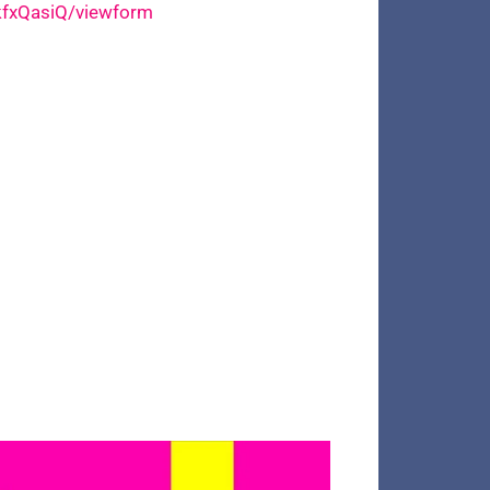
fxQasiQ/viewform