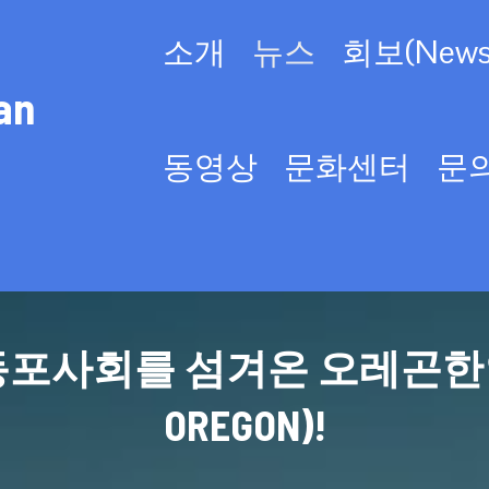
소개
뉴스
회보(Newsl
an
동영상
문화센터
문
사회를 섬겨온 오레곤한인회(KO
OREGON)!