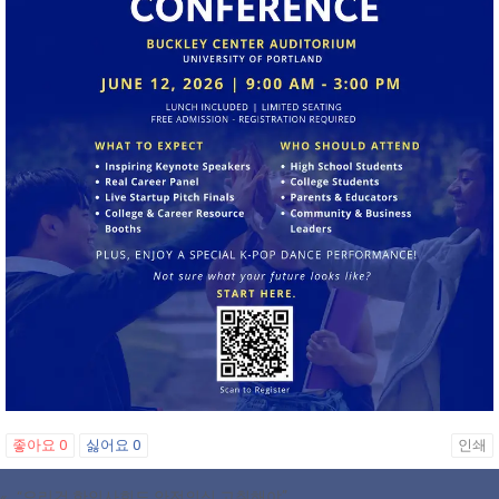
좋아요
0
싫어요
0
인쇄
«
“오리건 한인사회도 안전의식 고취해야”