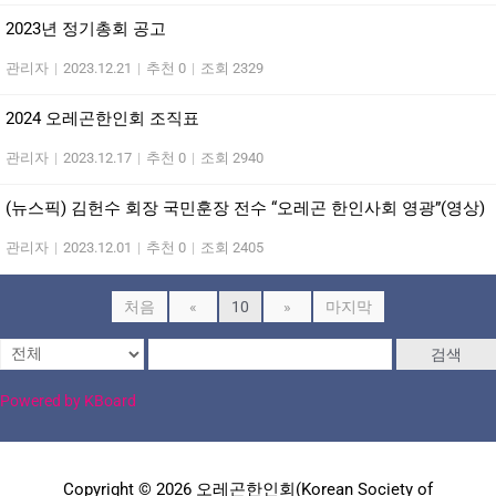
2023년 정기총회 공고
관리자
|
2023.12.21
|
추천 0
|
조회 2329
2024 오레곤한인회 조직표
관리자
|
2023.12.17
|
추천 0
|
조회 2940
(뉴스픽) 김헌수 회장 국민훈장 전수 “오레곤 한인사회 영광”(영상)
관리자
|
2023.12.01
|
추천 0
|
조회 2405
처음
«
10
»
마지막
검색
Powered by KBoard
Copyright © 2026 오레곤한인회(Korean Society of