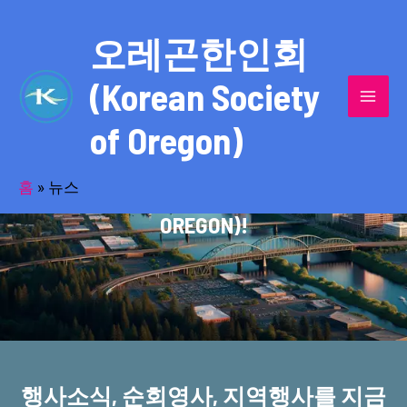
콘
MAI
텐
오레곤한인회
MEN
츠
(Korean Society
로
건
of Oregon)
너
반세기의 세월을 품고 동포사회를 섬겨온
뛰
기
홈
»
뉴스
오레곤한인회(KOREAN SOCIETY OF
OREGON)!
행사소식, 순회영사, 지역행사를 지금