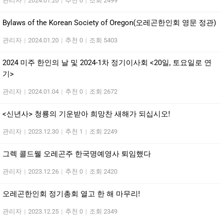
관리자
|
2024.01.20
|
추천 0
|
조회 2499
Bylaws of the Korean Society of Oregon(오레곤한인회 영문 정관)
관리자
|
2024.01.20
|
추천 0
|
조회 5403
2024 미주 한인의 날 및 2024-1차 정기이사회 <20일, 토요일로 연
기>
관리자
|
2024.01.04
|
추천 0
|
조회 2672
<신년사> 청룡의 기운받아 희망찬 새해가 되십시오!
관리자
|
2023.12.30
|
추천 1
|
조회 2249
그렉 콜드웰 오레곤주 한국명예영사 퇴임했다
관리자
|
2023.12.26
|
추천 0
|
조회 2420
오레곤한인회 정기총회 열고 한 해 마무리!
관리자
|
2023.12.25
|
추천 0
|
조회 2349