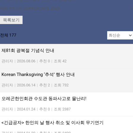
KSO YOUTH CONFERENCE 2026
»
목록보기
전체 177
제81회 광복절 기념식 안내
관리자
|
2026.08.06
|
추천 0
|
조회 42
Korean Thanksgiving ‘추석’ 행사 안내
관리자
|
2026.06.14
|
추천 2
|
조회 732
오레곤한인회관 수도관 동파사고로 물난리!
관리자
|
2024.01.24
|
추천 0
|
조회 2387
<긴급공자> 한인의 날 행사 취소 및 이사회 무기연기