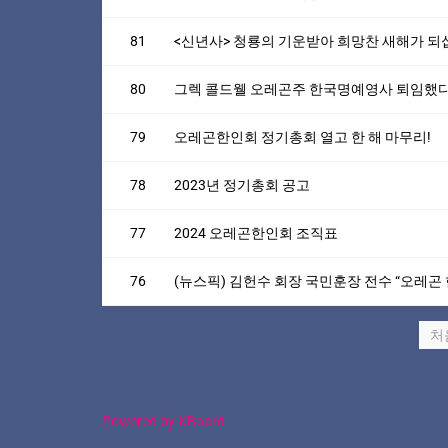
81
<신년사> 청룡의 기운받아 희망찬 새해가 되
80
그렉 콜드웰 오레곤주 한국명예영사 퇴임했
79
오레곤한인회 정기총회 열고 한 해 마무리!
78
2023년 정기총회 공고
77
2024 오레곤한인회 조직표
76
(뉴스픽) 김헌수 회장 국민훈장 전수 “오레곤
처
Powered by KBoard