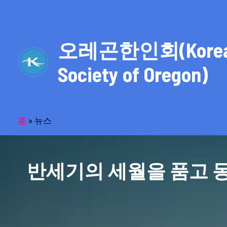
콘
텐
츠
오레곤한인회(Kore
로
건
Society of Oregon)
너
뛰
기
홈
»
뉴스
반세기의 세월을 품고 동포