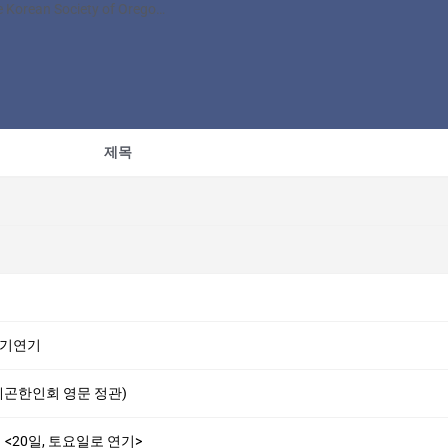
7 Youth Public Relations Ambassadors Chosen for the Korean Society of Oregon!
제목
무기연기
gon(오레곤한인회 영문 정관)
회 <20일, 토요일로 연기>