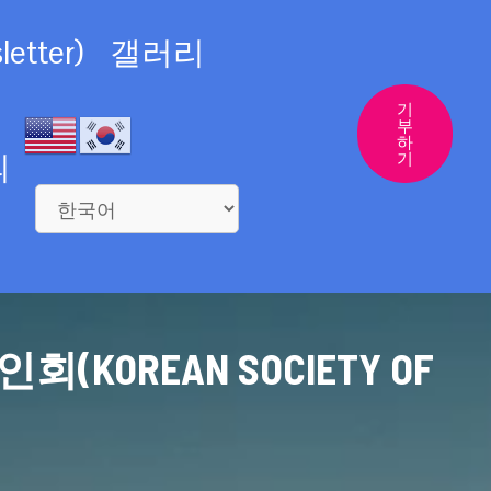
etter)
갤러리
기
부
하
의
기
REAN SOCIETY OF