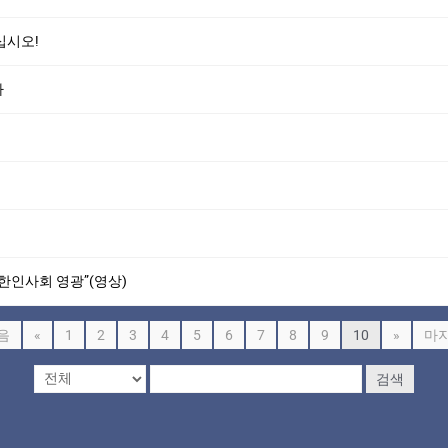
십시오!
다
 한인사회 영광”(영상)
음
«
1
2
3
4
5
6
7
8
9
10
»
마
검색