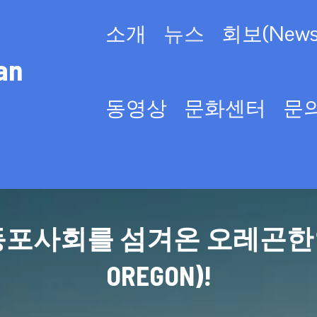
소개
뉴스
회보(Newsl
an
동영상
문화센터
문
사회를 섬겨온 오레곤한인회(KO
OREGON)!