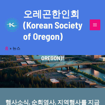
콘
MAI
텐
오레곤한인회
MEN
츠
(Korean Society
로
건
of Oregon)
너
반세기의 세월을 품고 동포사회를 섬겨온
뛰
기
홈
»
뉴스
오레곤한인회(KOREAN SOCIETY OF
OREGON)!
행사소식, 순회영사, 지역행사를 지금