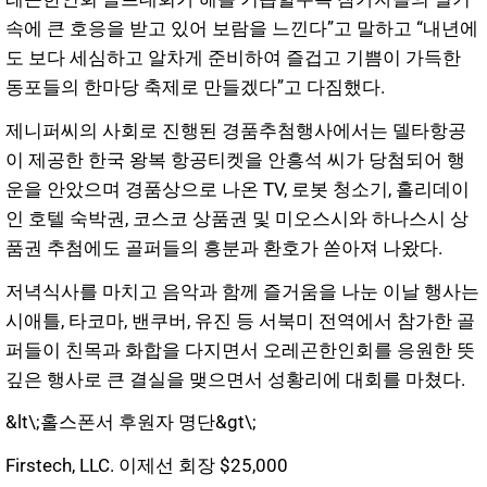
속에 큰 호응을 받고 있어 보람을 느낀다”고 말하고 “내년에
도 보다 세심하고 알차게 준비하여 즐겁고 기쁨이 가득한
동포들의 한마당 축제로 만들겠다”고 다짐했다.
제니퍼씨의 사회로 진행된 경품추첨행사에서는 델타항공
이 제공한 한국 왕복 항공티켓을 안흥석 씨가 당첨되어 행
운을 안았으며 경품상으로 나온 TV, 로봇 청소기, 홀리데이
인 호텔 숙박권, 코스코 상품권 및 미오스시와 하나스시 상
품권 추첨에도 골퍼들의 흥분과 환호가 쏟아져 나왔다.
저녁식사를 마치고 음악과 함께 즐거움을 나눈 이날 행사는
시애틀, 타코마, 밴쿠버, 유진 등 서북미 전역에서 참가한 골
퍼들이 친목과 화합을 다지면서 오레곤한인회를 응원한 뜻
깊은 행사로 큰 결실을 맺으면서 성황리에 대회를 마쳤다.
&lt\;홀스폰서 후원자 명단&gt\;
Firstech, LLC. 이제선 회장 $25,000