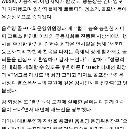
Wuo씨, 이윤직씨, 이명자씨가 받았고 행운상은 김태영 씨
가 차지했으며 입상자들에게 트로피와 청소기, 골프백 등이
우승상품으로 증정됐다.
음호영 골프대회운영위원장과 매끄럽고 능숙 능란한 제니
퍼 그로스 한인회 이사의 공동사회로 진행된 시상식에서 행
사를 주최한 한인회 김헌수 회장은 인사말을 통해 “서북미
동포사회의 화합과 친목을 다지는 축제의 장에 참가해준 골
퍼들을 진심으로 환영하고 감사 드린다”고 말하고 “성공적
인 대회를 개최할 수 있도록 후원해준 Firstech 이제선 회장
과 VTM그룹 리처드 백 회장 그리고 리저브 골프장 박진용
사장과 홀스폰서들의 후원에 깊은 감사인사를 전한다”고 덧
붙였다.
김 회장은 또 “홀인원상 도전에 실패한 골퍼들과 함께 아쉬
움이 크다”면서 내년에 재도전을 당부했다.
이어서 대회운영과 진행을 총괄한 음호영 운영위원장은 “오
레곤한인회 골프대회가 해를 거듭할수록 참가자들의 열기