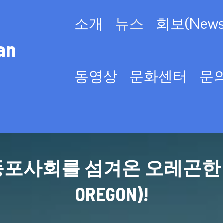
소개
뉴스
회보(Newsl
an
동영상
문화센터
문
사회를 섬겨온 오레곤한인회(KO
OREGON)!