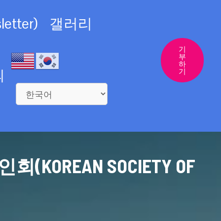
etter)
갤러리
기
부
하
의
기
REAN SOCIETY OF