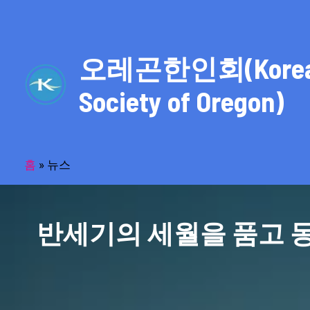
콘
텐
츠
오레곤한인회(Kore
로
건
Society of Oregon)
너
뛰
기
홈
»
뉴스
반세기의 세월을 품고 동포