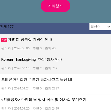
지역행사
전체 177
제81회 광복절 기념식 안내
New
관리자
|
2026.08.06
|
추천 0
|
조회 40
Korean Thanksgiving ‘추석’ 행사 안내
관리자
|
2026.06.14
|
추천 2
|
조회 732
오레곤한인회관 수도관 동파사고로 물난리!
관리자
|
2024.01.24
|
추천 0
|
조회 2387
<긴급공자> 한인의 날 행사 취소 및 이사회 무기연기
관리자
|
2024.01.20
|
추천 0
|
조회 2499