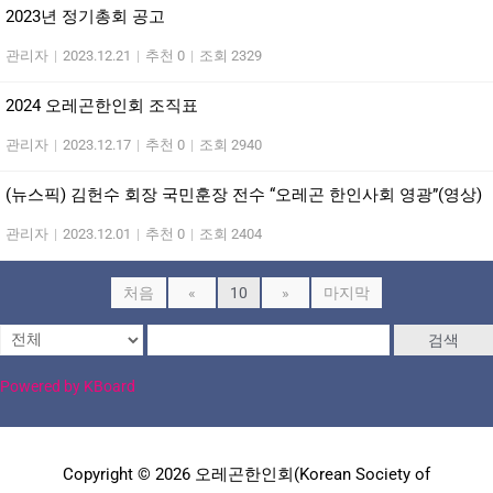
2023년 정기총회 공고
관리자
|
2023.12.21
|
추천 0
|
조회 2329
2024 오레곤한인회 조직표
관리자
|
2023.12.17
|
추천 0
|
조회 2940
(뉴스픽) 김헌수 회장 국민훈장 전수 “오레곤 한인사회 영광”(영상)
관리자
|
2023.12.01
|
추천 0
|
조회 2404
처음
«
10
»
마지막
검색
Powered by KBoard
Copyright © 2026 오레곤한인회(Korean Society of