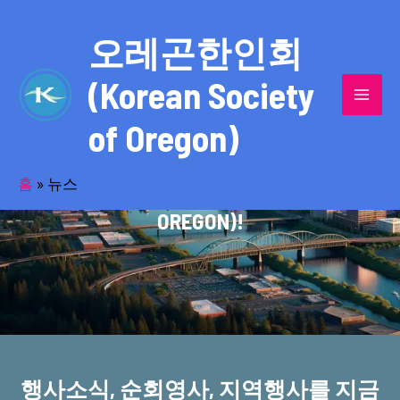
콘
MAI
텐
오레곤한인회
MEN
츠
(Korean Society
로
건
of Oregon)
너
반세기의 세월을 품고 동포사회를 섬겨온
뛰
기
홈
»
뉴스
오레곤한인회(KOREAN SOCIETY OF
OREGON)!
행사소식, 순회영사, 지역행사를 지금