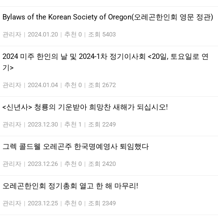
Bylaws of the Korean Society of Oregon(오레곤한인회 영문 정관)
관리자
|
2024.01.20
|
추천 0
|
조회 5403
2024 미주 한인의 날 및 2024-1차 정기이사회 <20일, 토요일로 연
기>
관리자
|
2024.01.04
|
추천 0
|
조회 2672
<신년사> 청룡의 기운받아 희망찬 새해가 되십시오!
관리자
|
2023.12.30
|
추천 1
|
조회 2249
그렉 콜드웰 오레곤주 한국명예영사 퇴임했다
관리자
|
2023.12.26
|
추천 0
|
조회 2420
오레곤한인회 정기총회 열고 한 해 마무리!
관리자
|
2023.12.25
|
추천 0
|
조회 2349