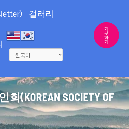
etter)
갤러리
기
부
하
의
기
REAN SOCIETY OF