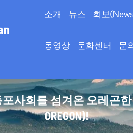
소개
뉴스
회보(Newsl
an
동영상
문화센터
문
사회를 섬겨온 오레곤한인회(KO
OREGON)!