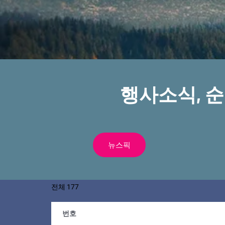
행사소식, 
뉴스픽
전체 177
번호