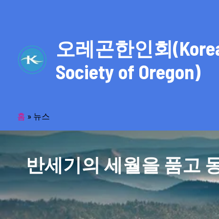
콘
텐
츠
오레곤한인회(Kore
로
건
Society of Oregon)
너
뛰
기
홈
»
뉴스
반세기의 세월을 품고 동포