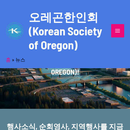
콘
MAI
텐
오레곤한인회
MEN
츠
(Korean Society
로
건
of Oregon)
너
반세기의 세월을 품고 동포사회를 섬겨온
뛰
기
홈
»
뉴스
오레곤한인회(KOREAN SOCIETY OF
OREGON)!
행사소식, 순회영사, 지역행사를 지금