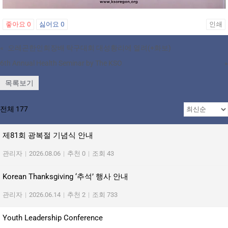
좋아요
0
싫어요
0
인쇄
«
오레곤한인회장배 탁구대회 대성황리에 열려(+화보)
6th Annual Health Seminar by The KSO
»
목록보기
전체 177
제81회 광복절 기념식 안내
관리자
|
2026.08.06
|
추천 0
|
조회 43
Korean Thanksgiving ‘추석’ 행사 안내
관리자
|
2026.06.14
|
추천 2
|
조회 733
Youth Leadership Conference