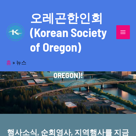
콘
MAI
텐
오레곤한인회
MEN
츠
(Korean Society
로
건
of Oregon)
너
반세기의 세월을 품고 동포사회를 섬겨온
뛰
기
홈
»
뉴스
오레곤한인회(KOREAN SOCIETY OF
OREGON)!
행사소식, 순회영사, 지역행사를 지금