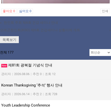
좋아요
0
싫어요
0
인쇄
«
한인회 주최 제6회 건강 세미나 안내
오레곤한인회(KSO) 제6회 건강세미나 성황리에 개최
»
목록보기
전체 177
제81회 광복절 기념식 안내
New
관리자
|
2026.08.06
|
추천 0
|
조회 12
Korean Thanksgiving ‘추석’ 행사 안내
관리자
|
2026.06.14
|
추천 2
|
조회 728
Youth Leadership Conference