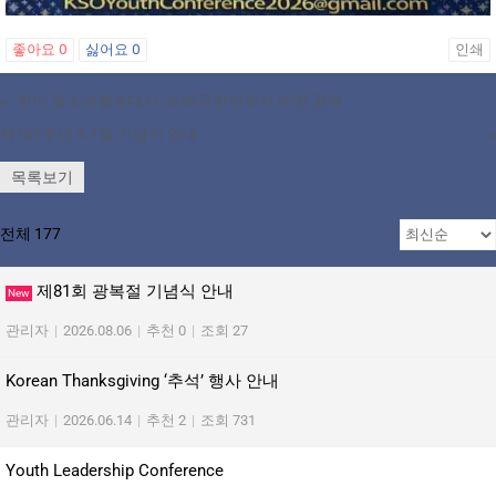
좋아요
0
싫어요
0
인쇄
«
한미 청소년홍보대사, 오레곤한인회서 비전 공유
제107주년 3.1절 기념식 안내
»
목록보기
전체 177
제81회 광복절 기념식 안내
New
관리자
|
2026.08.06
|
추천 0
|
조회 27
Korean Thanksgiving ‘추석’ 행사 안내
관리자
|
2026.06.14
|
추천 2
|
조회 731
Youth Leadership Conference