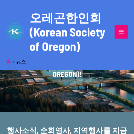
콘
MAI
텐
오레곤한인회
MEN
츠
(Korean Society
로
건
of Oregon)
너
반세기의 세월을 품고 동포사회를 섬겨온
뛰
기
홈
»
뉴스
오레곤한인회(KOREAN SOCIETY OF
OREGON)!
행사소식, 순회영사, 지역행사를 지금