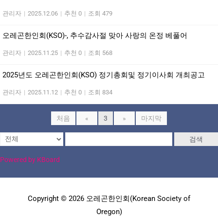
관리자
|
2025.12.06
|
추천 0
|
조회 479
오레곤한인회(KSO)-, 추수감사절 맞아 사랑의 온정 베풀어
관리자
|
2025.11.25
|
추천 0
|
조회 568
2025년도 오레곤한인회(KSO) 정기총회및 정기이사회 개최공고
관리자
|
2025.11.12
|
추천 0
|
조회 834
처음
«
3
»
마지막
검색
Powered by KBoard
Copyright © 2026 오레곤한인회(Korean Society of
Oregon)