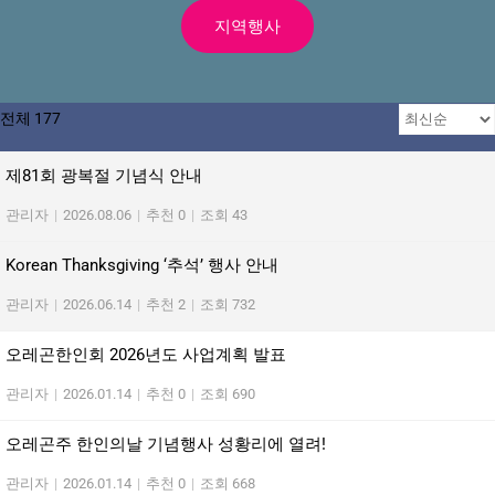
지역행사
전체 177
제81회 광복절 기념식 안내
관리자
|
2026.08.06
|
추천 0
|
조회 43
Korean Thanksgiving ‘추석’ 행사 안내
관리자
|
2026.06.14
|
추천 2
|
조회 732
오레곤한인회 2026년도 사업계획 발표
관리자
|
2026.01.14
|
추천 0
|
조회 690
오레곤주 한인의날 기념행사 성황리에 열려!
관리자
|
2026.01.14
|
추천 0
|
조회 668