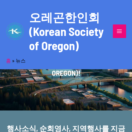
콘
MAI
텐
오레곤한인회
MEN
츠
(Korean Society
로
건
of Oregon)
너
반세기의 세월을 품고 동포사회를 섬겨온
뛰
기
홈
»
뉴스
오레곤한인회(KOREAN SOCIETY OF
OREGON)!
행사소식, 순회영사, 지역행사를 지금