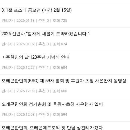
3, 1절 포스터 공모전 (마감 2월 15일)
관리자
|
2026.01.13
|
추천 0
|
조회 725
2026 신년사 “힘차게 새롭게 도약하겠습니다!”
관리자
|
2026.01.02
|
추천 0
|
조회 574
마주한인의 날 123주년 기념식 안내
관리자
|
2025.12.27
|
추천 1
|
조회 604
오레곤한인회(KSO) 제 59차 총회 및 후원자 초청 사은잔치 동영상
관리자
|
2025.12.09
|
추천 0
|
조회 555
오레곤한인회 정기총회 및 후원자초청 사은행사 열어
관리자
|
2025.12.08
|
추천 0
|
조회 594
오레곤한인회, 오레곤메트로와 첫 만남 상견례가졌다