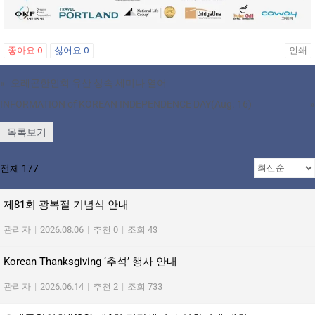
좋아요
0
싫어요
0
인쇄
«
오레곤한인회 유산 상속 세미나 열어
INFORMATION of KOREAN INDEPENDENCE DAY(Aug. 16)
»
목록보기
전체 177
제81회 광복절 기념식 안내
관리자
|
2026.08.06
|
추천 0
|
조회 43
Korean Thanksgiving ‘추석’ 행사 안내
관리자
|
2026.06.14
|
추천 2
|
조회 733