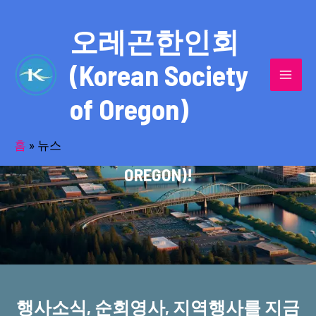
콘
MAI
텐
오레곤한인회
MEN
츠
(Korean Society
로
건
of Oregon)
너
반세기의 세월을 품고 동포사회를 섬겨온
뛰
기
홈
»
뉴스
오레곤한인회(KOREAN SOCIETY OF
OREGON)!
행사소식, 순회영사, 지역행사를 지금