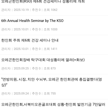
오레곤한인회(KSO) 제6회 건강세미나 성황리에 개최
관리자
|
2025.10.19
|
추천 0
|
조회 1062
6th Annual Health Seminar by The KSO
관리자
|
2025.10.01
|
추천 0
|
조회 1033
한인회 주최 제6회 건강 세미나 안내
관리자
|
2025.10.01
|
추천 0
|
조회 1411
오레곤한인회장배 탁구대회 대성황리에 열려(+화보)
관리자
|
2025.09.25
|
추천 0
|
조회 873
“연방의원, 시장, 치안 수뇌부, 오레곤 한인회관에 총집결했다(영
상)”
관리자
|
2025.09.24
|
추천 0
|
조회 755
오레곤한인회,서북미오픈골프대회 성황-한인회 발전기금 7만달러