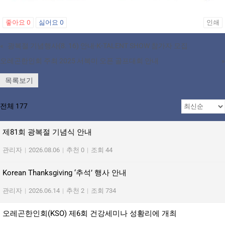
좋아요
0
싫어요
0
인쇄
«
광복절 기념행사(8. 16) 안내-K-TALENT SHOW 참가자 모집
오레곤한인회 주최 2025 서북미 오픈 골프대회 안내
»
목록보기
전체 177
제81회 광복절 기념식 안내
관리자
|
2026.08.06
|
추천 0
|
조회 44
Korean Thanksgiving ‘추석’ 행사 안내
관리자
|
2026.06.14
|
추천 2
|
조회 734
오레곤한인회(KSO) 제6회 건강세미나 성황리에 개최