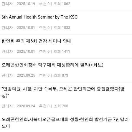
관리자
|
2025.10.19
|
추천 0
|
조회 1062
6th Annual Health Seminar by The KSO
관리자
|
2025.10.01
|
추천 0
|
조회 1033
한인회 주최 제6회 건강 세미나 안내
관리자
|
2025.10.01
|
추천 0
|
조회 1411
오레곤한인회장배 탁구대회 대성황리에 열려(+화보)
관리자
|
2025.09.25
|
추천 0
|
조회 873
“연방의원, 시장, 치안 수뇌부, 오레곤 한인회관에 총집결했다(영
상)”
관리자
|
2025.09.24
|
추천 0
|
조회 755
오레곤한인회,서북미오픈골프대회 성황-한인회 발전기금 7만달러
모아