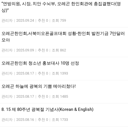
“연방의원, 시장, 치안 수뇌부, 오레곤 한인회관에 총집결했다(영
상)”
관리자
|
2025.09.24
|
추천 0
|
조회 759
오레곤한인회,서북미오픈골프대회 성황-한인회 발전기금 7만달러
모아
관리자
|
2025.09.09
|
추천 0
|
조회 862
오레곤한인회 청소년 홍보대사 10명 선정
관리자
|
2025.08.17
|
추천 0
|
조회 1393
오레곤 하늘에 광복의 기쁨 메아리쳤다!
관리자
|
2025.08.17
|
추천 0
|
조회 1485
8. 15 제 80주년 광복절 기념사(Korean & English)
관리자
|
2025.08.16
|
추천 0
|
조회 1733