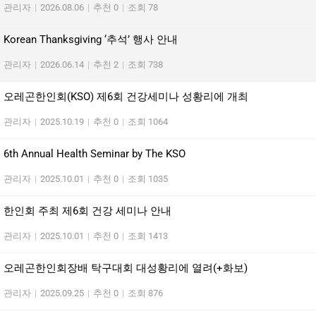
관리자
|
2026.08.06
|
추천 0
|
조회 78
Korean Thanksgiving ‘추석’ 행사 안내
관리자
|
2026.06.14
|
추천 2
|
조회 738
오레곤한인회(KSO) 제6회 건강세미나 성황리에 개최
관리자
|
2025.10.19
|
추천 0
|
조회 1064
6th Annual Health Seminar by The KSO
관리자
|
2025.10.01
|
추천 0
|
조회 1035
한인회 주최 제6회 건강 세미나 안내
관리자
|
2025.10.01
|
추천 0
|
조회 1413
오레곤한인회장배 탁구대회 대성황리에 열려(+화보)
관리자
|
2025.09.25
|
추천 0
|
조회 876