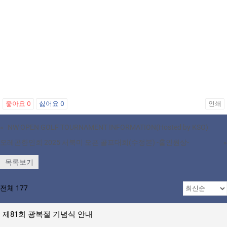
좋아요
0
싫어요
0
인쇄
«
NW OPEN GOLF TOURNAMENT INFORMATION(Hosted by KSO)
오레곤한인회 2025 서북미 오픈 골프대회(수정본) -홀인원상-
»
목록보기
전체 177
제81회 광복절 기념식 안내