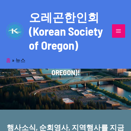
콘
MAI
텐
오레곤한인회
MEN
츠
(Korean Society
로
건
of Oregon)
너
반세기의 세월을 품고 동포사회를 섬겨온
뛰
기
홈
»
뉴스
오레곤한인회(KOREAN SOCIETY OF
OREGON)!
행사소식, 순회영사, 지역행사를 지금