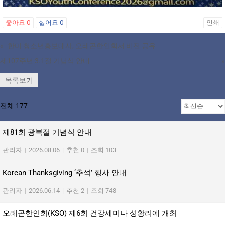
좋아요
0
싫어요
0
인쇄
«
한미 청소년홍보대사, 오레곤한인회서 비전 공유
제107주년 3.1절 기념식 안내
»
목록보기
전체 177
제81회 광복절 기념식 안내
관리자
|
2026.08.06
|
추천 0
|
조회 103
Korean Thanksgiving ‘추석’ 행사 안내
관리자
|
2026.06.14
|
추천 2
|
조회 748
오레곤한인회(KSO) 제6회 건강세미나 성황리에 개최