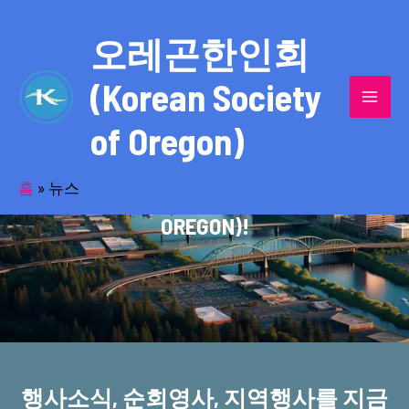
콘
MAI
텐
오레곤한인회
MEN
츠
(Korean Society
로
건
of Oregon)
너
반세기의 세월을 품고 동포사회를 섬겨온
뛰
기
홈
»
뉴스
오레곤한인회(KOREAN SOCIETY OF
OREGON)!
행사소식, 순회영사, 지역행사를 지금