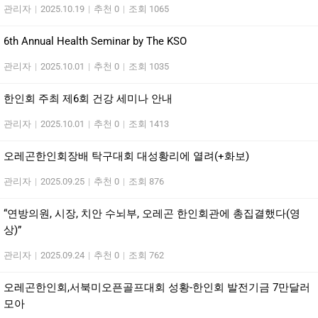
관리자
|
2025.10.19
|
추천 0
|
조회 1065
6th Annual Health Seminar by The KSO
관리자
|
2025.10.01
|
추천 0
|
조회 1035
한인회 주최 제6회 건강 세미나 안내
관리자
|
2025.10.01
|
추천 0
|
조회 1413
오레곤한인회장배 탁구대회 대성황리에 열려(+화보)
관리자
|
2025.09.25
|
추천 0
|
조회 876
“연방의원, 시장, 치안 수뇌부, 오레곤 한인회관에 총집결했다(영
상)”
관리자
|
2025.09.24
|
추천 0
|
조회 762
오레곤한인회,서북미오픈골프대회 성황-한인회 발전기금 7만달러
모아