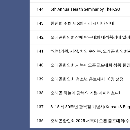
144
6th Annual Health Seminar by The KSO
143
한인회 주최 제6회 건강 세미나 안내
142
오레곤한인회장배 탁구대회 대성황리에 열려(
141
“연방의원, 시장, 치안 수뇌부, 오레곤 한인회
140
오레곤한인회,서북미오픈골프대회 성황-한인
139
오레곤한인회 청소년 홍보대사 10명 선정
138
오레곤 하늘에 광복의 기쁨 메아리쳤다!
137
8. 15 제 80주년 광복절 기념사(Korean & Engl
136
오레곤한인회 2025 서북미 오픈 골프대회(수