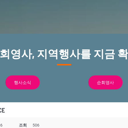
순회영사, 지역행사를 지금 확
행사소식
순회영사
CE
26
조회
506