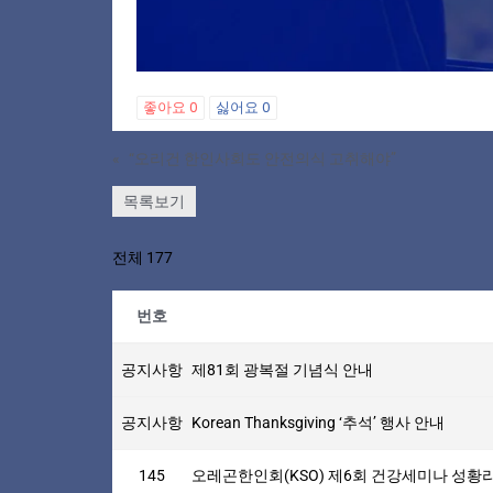
좋아요
0
싫어요
0
«
“오리건 한인사회도 안전의식 고취해야”
목록보기
전체 177
번호
공지사항
제81회 광복절 기념식 안내
공지사항
Korean Thanksgiving ‘추석’ 행사 안내
145
오레곤한인회(KSO) 제6회 건강세미나 성황