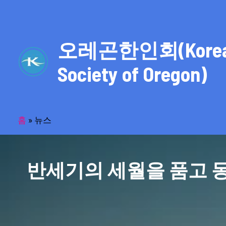
콘
텐
츠
오레곤한인회(Kore
로
건
Society of Oregon)
너
뛰
기
홈
»
뉴스
반세기의 세월을 품고 동포