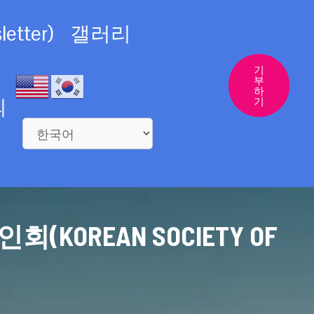
etter)
갤러리
기
부
하
의
기
REAN SOCIETY OF