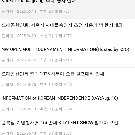
Korean Thanksgiving ‘추석’ 행사 안내
관리자
|
2026.06.14
|
추천 2
|
조회 733
오레곤한인회, 서은지 시애틀총영사 초청 사은의 밤 행사개최
관리자
|
2025.06.29
|
추천 0
|
조회 1873
NW OPEN GOLF TOURNAMENT INFORMATION(Hosted by KSO)
관리자
|
2025.06.26
|
추천 0
|
조회 2410
오레곤한인회 주최 2025 서북미 오픈 골프대회 안내
관리자
|
2025.06.25
|
추천 1
|
조회 2620
INFORMATION of KOREAN INDEPENDENCE DAY(Aug. 16)
관리자
|
2025.06.13
|
추천 0
|
조회 2335
광복절 기념행사(8. 16) 안내-K-TALENT SHOW 참가자 모집
관리자
|
2025.06.13
|
추천 0
|
조회 2383