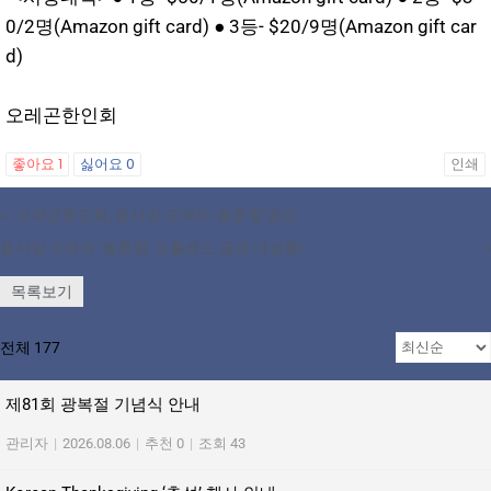
0/2명(Amazon gift card) ● 3등- $20/9명(Amazon gift car
d)
오레곤한인회
좋아요
1
싫어요
0
인쇄
«
오레곤한인회, 동서양 오페라 ‘봄춘향’공연
동서양 오페라 ‘봄춘향’ 포틀랜드 공연 대성황!
»
목록보기
전체 177
제81회 광복절 기념식 안내
관리자
|
2026.08.06
|
추천 0
|
조회 43