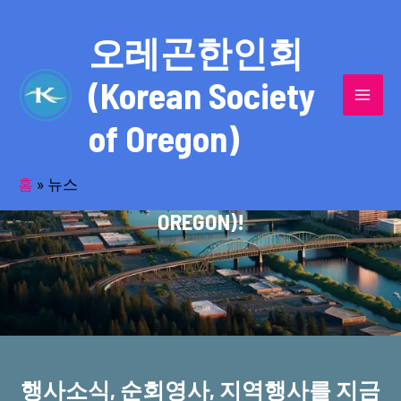
콘
MAI
텐
오레곤한인회
MEN
츠
(Korean Society
로
건
of Oregon)
너
반세기의 세월을 품고 동포사회를 섬겨온
뛰
기
홈
»
뉴스
오레곤한인회(KOREAN SOCIETY OF
OREGON)!
행사소식, 순회영사, 지역행사를 지금