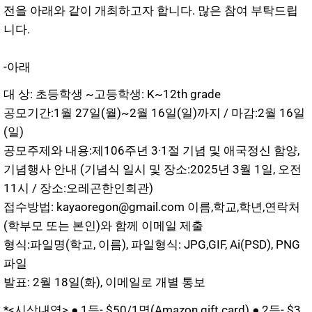
전을 아래와 같이 개최하고자 합니다. 많은 참여 부탁드립
니다.
-아래
대 상: 초등학생 ~고등학생: K~12th grade
공모기간:1월 27일(월)~2월 16일(일)까지 / 마감:2월 16일
(일)
공모주제와 내용:제106주년 3·1절 기념 및 애국정신 함양,
기념행사 안내 (기념식 일시 및 장소:2025년 3월 1일, 오전
11시 / 장소:오레곤한인회관)
접수방법: kayaoregon@gmail.com 이름,학교,학년,연락처
(학부모 또는 본인)와 함께 이메일 제출
형식:파일명(학교, 이름), 파일형식: JPG,GIF, Ai(PSD), PNG
파일
발표: 2월 18일(화), 이메일로 개별 통보
*<시상내역> ● 1등- $50/1명(Amazon gift card) ● 2등- $3