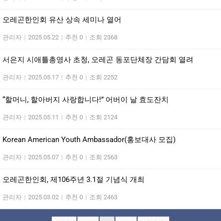
오레곤한인회 유산 상속 세미나 열어
관리자
|
2025.05.22
|
추천 0
|
조회 2368
서은지 시애틀총영사 초청, 오레곤 동포단체장 간담회 열려
관리자
|
2025.05.17
|
추천 0
|
조회 2252
“할머니, 할아버지 사랑합니다!” 어버이 날 효도잔치
관리자
|
2025.05.11
|
추천 0
|
조회 2124
Korean American Youth Ambassador(홍보대사 모집)
관리자
|
2025.05.07
|
추천 0
|
조회 2563
오레곤한인회, 제106주년 3.1절 기념식 개최
관리자
|
2025.03.02
|
추천 0
|
조회 2463