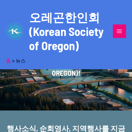
콘
MAI
텐
오레곤한인회
MEN
츠
(Korean Society
로
건
of Oregon)
너
반세기의 세월을 품고 동포사회를 섬겨온
뛰
기
홈
»
뉴스
오레곤한인회(KOREAN SOCIETY OF
OREGON)!
행사소식, 순회영사, 지역행사를 지금