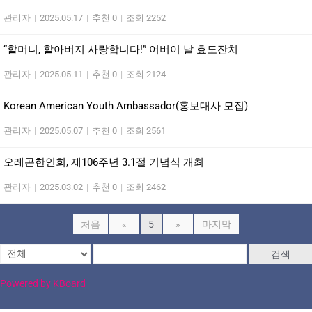
관리자
|
2025.05.17
|
추천 0
|
조회 2252
“할머니, 할아버지 사랑합니다!” 어버이 날 효도잔치
관리자
|
2025.05.11
|
추천 0
|
조회 2124
Korean American Youth Ambassador(홍보대사 모집)
관리자
|
2025.05.07
|
추천 0
|
조회 2561
오레곤한인회, 제106주년 3.1절 기념식 개최
관리자
|
2025.03.02
|
추천 0
|
조회 2462
처음
«
5
»
마지막
검색
Powered by KBoard