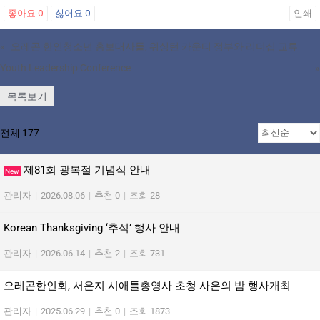
좋아요
0
싫어요
0
인쇄
«
오레곤 한인청소년 홍보대사들, 워싱턴 카운티 정부와 리더십 교류
Youth Leadership Conference
»
목록보기
전체 177
제81회 광복절 기념식 안내
New
관리자
|
2026.08.06
|
추천 0
|
조회 28
Korean Thanksgiving ‘추석’ 행사 안내
관리자
|
2026.06.14
|
추천 2
|
조회 731
오레곤한인회, 서은지 시애틀총영사 초청 사은의 밤 행사개최
관리자
|
2025.06.29
|
추천 0
|
조회 1873