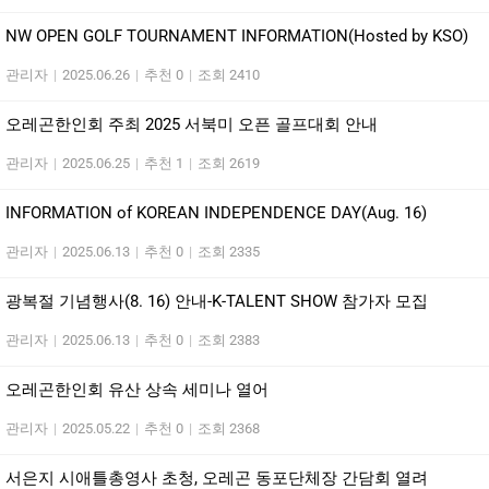
NW OPEN GOLF TOURNAMENT INFORMATION(Hosted by KSO)
관리자
|
2025.06.26
|
추천 0
|
조회 2410
오레곤한인회 주최 2025 서북미 오픈 골프대회 안내
관리자
|
2025.06.25
|
추천 1
|
조회 2619
INFORMATION of KOREAN INDEPENDENCE DAY(Aug. 16)
관리자
|
2025.06.13
|
추천 0
|
조회 2335
광복절 기념행사(8. 16) 안내-K-TALENT SHOW 참가자 모집
관리자
|
2025.06.13
|
추천 0
|
조회 2383
오레곤한인회 유산 상속 세미나 열어
관리자
|
2025.05.22
|
추천 0
|
조회 2368
서은지 시애틀총영사 초청, 오레곤 동포단체장 간담회 열려