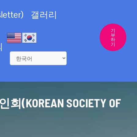
etter)
갤러리
기
부
하
의
기
REAN SOCIETY OF