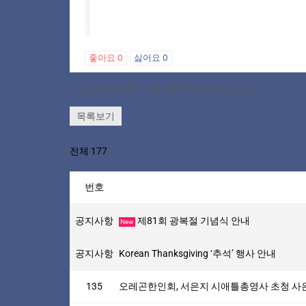
좋아요
0
싫어요
0
«
오레곤한인회 ‘가족 대잔치‘성황리에 열려
목록보기
전체 177
번호
공지사항
제81회 광복절 기념식 안내
New
공지사항
Korean Thanksgiving ‘추석’ 행사 안내
135
오레곤한인회, 서은지 시애틀총영사 초청 사