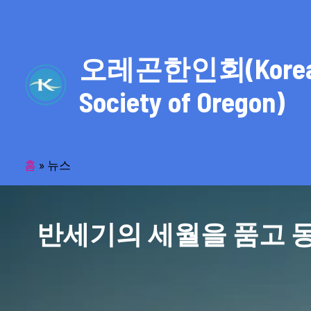
콘
텐
츠
오레곤한인회(Kore
로
건
Society of Oregon)
너
뛰
기
홈
»
뉴스
반세기의 세월을 품고 동포