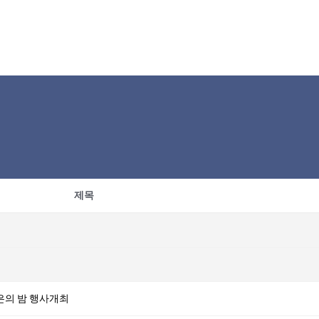
제목
은의 밤 행사개최