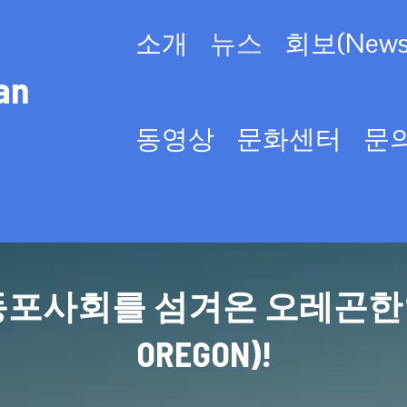
소개
뉴스
회보(Newsl
an
동영상
문화센터
문
사회를 섬겨온 오레곤한인회(KO
OREGON)!