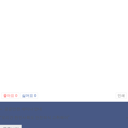
좋아요
0
싫어요
0
인쇄
«
공공안전 세미나 안내
“오리건 한인사회도 안전의식 고취해야”
»