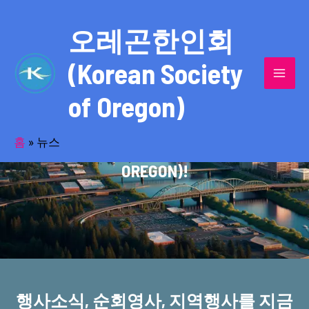
콘
MAI
텐
오레곤한인회
MEN
츠
(Korean Society
로
건
of Oregon)
너
반세기의 세월을 품고 동포사회를 섬겨온
뛰
기
홈
»
뉴스
오레곤한인회(KOREAN SOCIETY OF
OREGON)!
행사소식, 순회영사, 지역행사를 지금