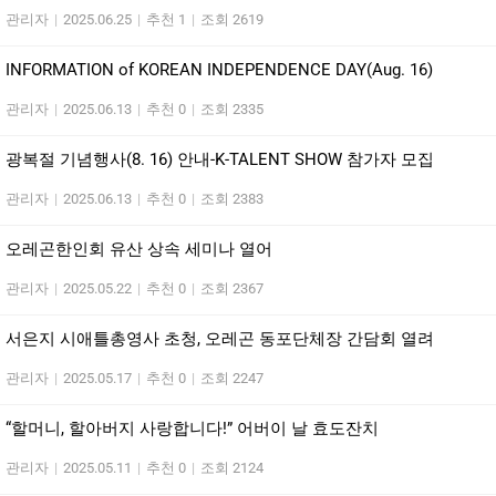
관리자
|
2025.06.25
|
추천 1
|
조회 2619
INFORMATION of KOREAN INDEPENDENCE DAY(Aug. 16)
관리자
|
2025.06.13
|
추천 0
|
조회 2335
광복절 기념행사(8. 16) 안내-K-TALENT SHOW 참가자 모집
관리자
|
2025.06.13
|
추천 0
|
조회 2383
오레곤한인회 유산 상속 세미나 열어
관리자
|
2025.05.22
|
추천 0
|
조회 2367
서은지 시애틀총영사 초청, 오레곤 동포단체장 간담회 열려
관리자
|
2025.05.17
|
추천 0
|
조회 2247
“할머니, 할아버지 사랑합니다!” 어버이 날 효도잔치
관리자
|
2025.05.11
|
추천 0
|
조회 2124