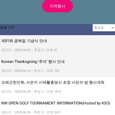
지역행사
전체 177
제81회 광복절 기념식 안내
관리자
|
2026.08.06
|
추천 0
|
조회 67
Korean Thanksgiving ‘추석’ 행사 안내
관리자
|
2026.06.14
|
추천 2
|
조회 736
오레곤한인회, 서은지 시애틀총영사 초청 사은의 밤 행사개최
관리자
|
2025.06.29
|
추천 0
|
조회 1873
NW OPEN GOLF TOURNAMENT INFORMATION(Hosted by KSO)
관리자
|
2025.06.26
|
추천 0
|
조회 2411