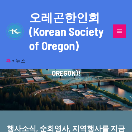
콘
MAI
텐
오레곤한인회
MEN
츠
(Korean Society
로
건
of Oregon)
너
반세기의 세월을 품고 동포사회를 섬겨온
뛰
기
홈
»
뉴스
오레곤한인회(KOREAN SOCIETY OF
OREGON)!
행사소식, 순회영사, 지역행사를 지금