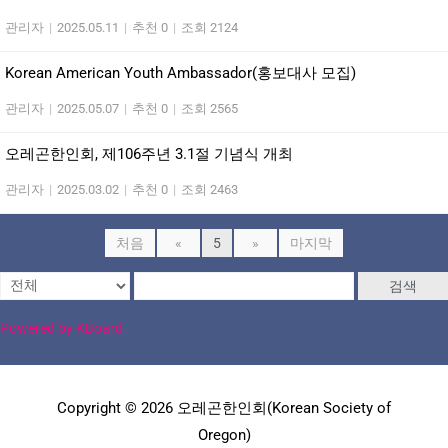
관리자
|
2025.05.11
|
추천 0
|
조회 2124
Korean American Youth Ambassador(홍보대사 모집)
관리자
|
2025.05.07
|
추천 0
|
조회 2565
오레곤한인회, 제106주년 3.1절 기념식 개최
관리자
|
2025.03.02
|
추천 0
|
조회 2463
처음
«
5
»
마지막
검색
Powered by KBoard
Copyright © 2026 오레곤한인회(Korean Society of
Oregon)