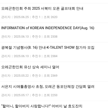
오레곤한인회 주최 2025 서북미 오픈 골프대회 안내
관리자
|
2025.06.25
|
추천 1
|
조회 2620
INFORMATION of KOREAN INDEPENDENCE DAY(Aug. 16)
관리자
|
2025.06.13
|
추천 0
|
조회 2338
광복절 기념행사(8. 16) 안내-K-TALENT SHOW 참가자 모집
관리자
|
2025.06.13
|
추천 0
|
조회 2384
오레곤한인회 유산 상속 세미나 열어
관리자
|
2025.05.22
|
추천 0
|
조회 2369
서은지 시애틀총영사 초청, 오레곤 동포단체장 간담회 열려
관리자
|
2025.05.17
|
추천 0
|
조회 2253
“할머니, 할아버지 사랑합니다!” 어버이 날 효도잔치