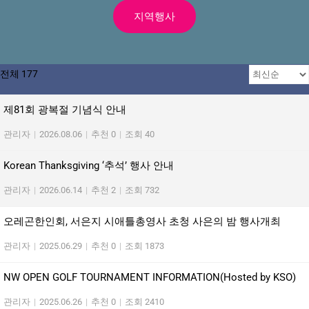
지역행사
전체 177
제81회 광복절 기념식 안내
관리자
|
2026.08.06
|
추천 0
|
조회 40
Korean Thanksgiving ‘추석’ 행사 안내
관리자
|
2026.06.14
|
추천 2
|
조회 732
오레곤한인회, 서은지 시애틀총영사 초청 사은의 밤 행사개최
관리자
|
2025.06.29
|
추천 0
|
조회 1873
NW OPEN GOLF TOURNAMENT INFORMATION(Hosted by KSO)
관리자
|
2025.06.26
|
추천 0
|
조회 2410