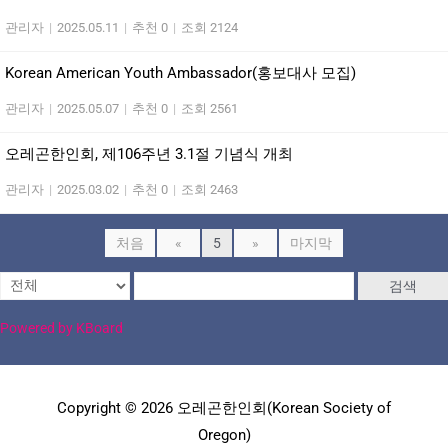
관리자
|
2025.05.11
|
추천 0
|
조회 2124
Korean American Youth Ambassador(홍보대사 모집)
관리자
|
2025.05.07
|
추천 0
|
조회 2561
오레곤한인회, 제106주년 3.1절 기념식 개최
관리자
|
2025.03.02
|
추천 0
|
조회 2463
처음
«
5
»
마지막
검색
Powered by KBoard
Copyright © 2026 오레곤한인회(Korean Society of
Oregon)