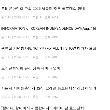
오레곤한인회 주최 2025 서북미 오픈 골프대회 안내
관리자
|
2025.06.25
|
추천 1
|
조회 2619
INFORMATION of KOREAN INDEPENDENCE DAY(Aug. 16)
관리자
|
2025.06.13
|
추천 0
|
조회 2335
광복절 기념행사(8. 16) 안내-K-TALENT SHOW 참가자 모집
관리자
|
2025.06.13
|
추천 0
|
조회 2383
오레곤한인회 유산 상속 세미나 열어
관리자
|
2025.05.22
|
추천 0
|
조회 2368
서은지 시애틀총영사 초청, 오레곤 동포단체장 간담회 열려
관리자
|
2025.05.17
|
추천 0
|
조회 2252
“할머니, 할아버지 사랑합니다!” 어버이 날 효도잔치