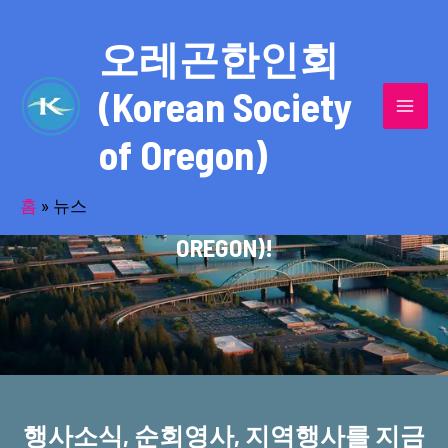
콘
MAI
텐
오레곤한인회
MEN
츠
(Korean Society
로
건
of Oregon)
너
반세기의 세월을 품고 동포사회를 섬겨온
뛰
기
홈
»
뉴스
오레곤한인회(KOREAN SOCIETY OF
OREGON)!
행사소식, 순회영사, 지역행사를 지금