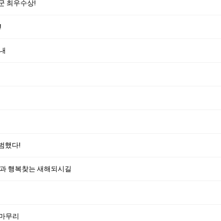
군 최우수상!
!
안내
범했다!
쁨과 행복찾는 새해되시길
 마무리