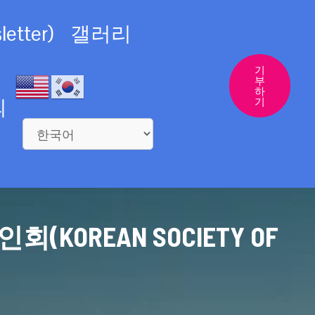
etter)
갤러리
기
부
하
의
기
REAN SOCIETY OF