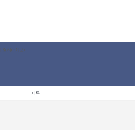
 열려(+화보)
제목