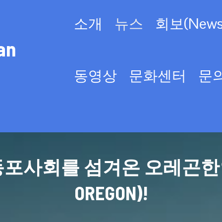
소개
뉴스
회보(Newsl
an
동영상
문화센터
문
사회를 섬겨온 오레곤한인회(KO
OREGON)!