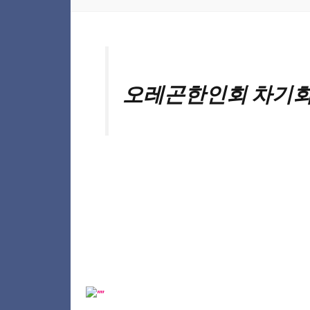
오레곤한인회 차기회