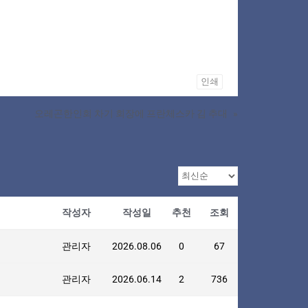
인쇄
오레곤한인회 차기 회장에 프란체스카 김 추대
»
작성자
작성일
추천
조회
관리자
2026.08.06
0
67
관리자
2026.06.14
2
736