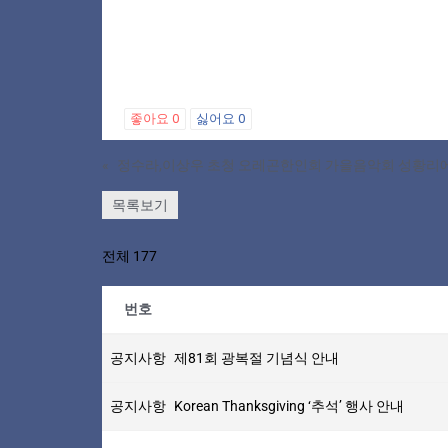
좋아요
0
싫어요
0
«
정수라,이상우 초청 오레곤한인회 가을음악회 성황리에
목록보기
전체 177
번호
공지사항
제81회 광복절 기념식 안내
공지사항
Korean Thanksgiving ‘추석’ 행사 안내