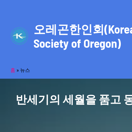
콘
텐
츠
오레곤한인회(Kore
로
건
Society of Oregon)
너
뛰
기
홈
»
뉴스
반세기의 세월을 품고 동포