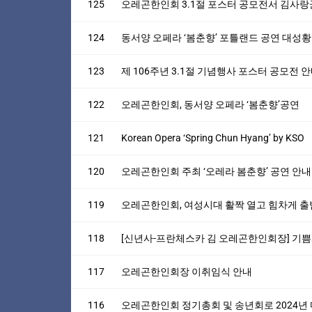
125
오레곤한인회 3.1절 포스터 공모전서 김사랑
124
동서양 오페라 ‘봄춘향’ 포틀랜드 공연 대성황
123
제 106주년 3.1절 기념행사 포스터 공모전 
122
오레곤한인회, 동서양 오페라 ‘봄춘향’공연
121
Korean Opera ‘Spring Chun Hyang’ by KSO
120
오레곤한인회 주최 ‘오레라 봄춘향’ 공연 안내
119
오레곤한인회, 여성시대 활짝 열고 힘차게 출
118
[신년사-프란체스카 김 오레곤한인회장] 기
117
오레곤한인회장 이취임식 안내
116
오레곤한인회 정기총회 및 송년회로 2024년