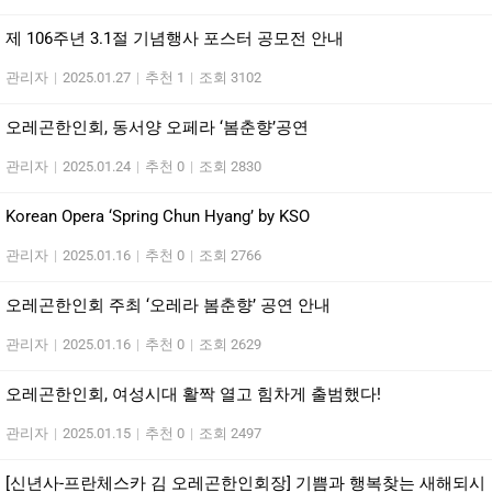
제 106주년 3.1절 기념행사 포스터 공모전 안내
관리자
|
2025.01.27
|
추천 1
|
조회 3102
오레곤한인회, 동서양 오페라 ‘봄춘향’공연
관리자
|
2025.01.24
|
추천 0
|
조회 2830
Korean Opera ‘Spring Chun Hyang’ by KSO
관리자
|
2025.01.16
|
추천 0
|
조회 2766
오레곤한인회 주최 ‘오레라 봄춘향’ 공연 안내
관리자
|
2025.01.16
|
추천 0
|
조회 2629
오레곤한인회, 여성시대 활짝 열고 힘차게 출범했다!
관리자
|
2025.01.15
|
추천 0
|
조회 2497
[신년사-프란체스카 김 오레곤한인회장] 기쁨과 행복찾는 새해되시