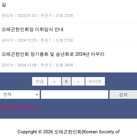
길
관리자
|
2025.01.02
|
추천 0
|
조회 2728
오레곤한인회장 이취임식 안내
관리자
|
2024.12.29
|
추천 1
|
조회 2730
오레곤한인회 정기총회 및 송년회로 2024년 마무리
관리자
|
2024.12.08
|
추천 0
|
조회 2804
처음
«
6
»
마지막
검색
Powered by KBoard
Copyright © 2026 오레곤한인회(Korean Society of