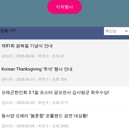
지역행사
전체 177
제81회 광복절 기념식 안내
관리자
|
2026.08.06
|
추천 0
|
조회 61
Korean Thanksgiving ‘추석’ 행사 안내
관리자
|
2026.06.14
|
추천 2
|
조회 734
오레곤한인회 3.1절 포스터 공모전서 김사랑군 최우수상!
관리자
|
2025.02.20
|
추천 0
|
조회 2711
동서양 오페라 ‘봄춘향’ 포틀랜드 공연 대성황!
관리자
|
2025.02.09
|
추천 0
|
조회 2402