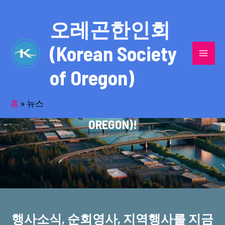
콘
MAI
텐
오레곤한인회
MEN
츠
(Korean Society
로
건
of Oregon)
너
반세기의 세월을 품고 동포사회를 섬겨온
뛰
기
홈
»
뉴스
오레곤한인회(KOREAN SOCIETY OF
OREGON)!
행사소식, 순회영사, 지역행사를 지금