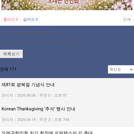
좋아요
0
싫어요
0
인쇄
«
Youth Leadership Conference
오레곤한인회 ‘가족 대잔치‘성황리에 열려
»
목록보기
전체 177
제81회 광복절 기념식 안내
관리자
|
2026.08.06
|
추천 0
|
조회 97
Korean Thanksgiving ‘추석’ 행사 안내
관리자
|
2026.06.14
|
추천 2
|
조회 744
오레곤한인회 차기 회장에 프란체스카 김 추대