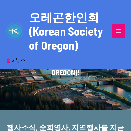
콘
MAI
텐
오레곤한인회
MEN
츠
(Korean Society
로
건
of Oregon)
너
반세기의 세월을 품고 동포사회를 섬겨온
뛰
기
홈
»
뉴스
오레곤한인회(KOREAN SOCIETY OF
OREGON)!
행사소식, 순회영사, 지역행사를 지금