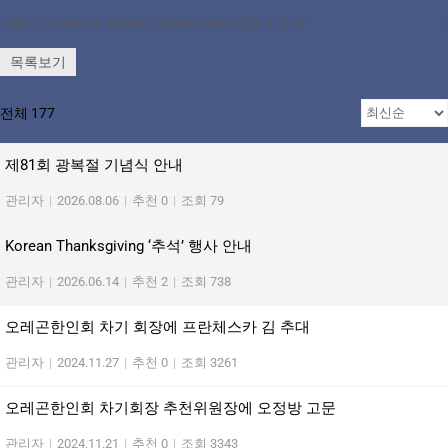
Hello, Annyeong, Korea Culture Festival 행사 안내!
»
목록보기
전체 177
제81회 광복절 기념식 안내
관리자
|
2026.08.06
|
추천 0
|
조회 79
Korean Thanksgiving ‘추석’ 행사 안내
관리자
|
2026.06.14
|
추천 2
|
조회 738
오레곤한인회 차기 회장에 프란체스카 김 추대
관리자
|
2024.11.27
|
추천 0
|
조회 3261
오레곤한인회 차기회장 추천위원장에 오정방 고문
관리자
|
2024.11.21
|
추천 0
|
조회 3343