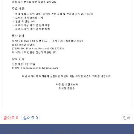
좋아요
0
싫어요
0
인쇄
«
오레곤한인회 ‘가족 대잔치‘성황리에 열려