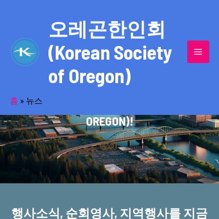
콘
MAI
텐
오레곤한인회
MEN
츠
(Korean Society
로
건
of Oregon)
너
반세기의 세월을 품고 동포사회를 섬겨온
뛰
기
홈
»
뉴스
오레곤한인회(KOREAN SOCIETY OF
OREGON)!
행사소식, 순회영사, 지역행사를 지금