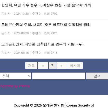
한인회, 유명 가수 정수라, 이상우 초청 ‘가을 음악회’ 개최
관리자
|
2024.10.20
|
추천 0
|
조회 2792
오레곤한인회 주최, 서북미 오픈 골프대회 성황리에 열려
관리자
|
2024.08.20
|
추천 0
|
조회 2926
오레곤한인회, 다양한 경축행사로 광복의 기쁨 나눠…
관리자
|
2024.08.16
|
추천 0
|
조회 2715
처음
«
7
»
마지막
검색
Powered by KBoard
Copyright © 2026 오레곤한인회(Korean Society of