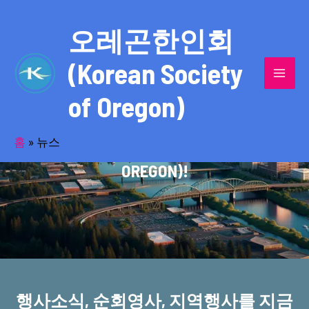
콘
MAI
텐
오레곤한인회
MEN
츠
(Korean Society
로
건
of Oregon)
너
반세기의 세월을 품고 동포사회를 섬겨온
뛰
기
홈
»
뉴스
오레곤한인회(KOREAN SOCIETY OF
OREGON)!
행사소식, 순회영사, 지역행사를 지금