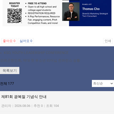
좋아요
0
싫어요
0
인쇄
«
KSO, YOUTH LEADERSHIP CONFERENCE
오레곤한인회, 역대 첫 유소년 리더십 컨퍼런스 성황
»
목록보기
전체 177
제81회 광복절 기념식 안내
관리자
|
2026.08.06
|
추천 0
|
조회 104