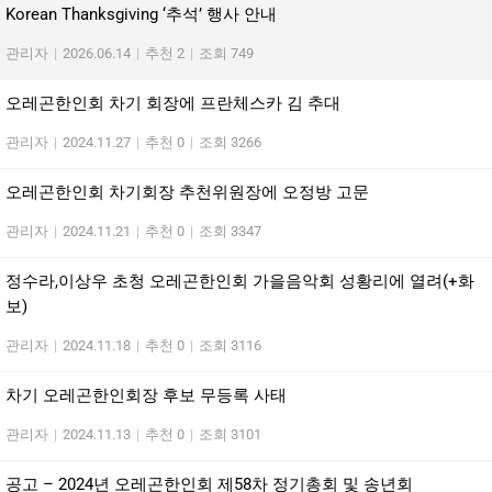
Korean Thanksgiving ‘추석’ 행사 안내
관리자
|
2026.06.14
|
추천 2
|
조회 749
오레곤한인회 차기 회장에 프란체스카 김 추대
관리자
|
2024.11.27
|
추천 0
|
조회 3266
오레곤한인회 차기회장 추천위원장에 오정방 고문
관리자
|
2024.11.21
|
추천 0
|
조회 3347
정수라,이상우 초청 오레곤한인회 가을음악회 성황리에 열려(+화
보)
관리자
|
2024.11.18
|
추천 0
|
조회 3116
차기 오레곤한인회장 후보 무등록 사태
관리자
|
2024.11.13
|
추천 0
|
조회 3101
공고 – 2024년 오레곤한인회 제58차 정기총회 및 송년회