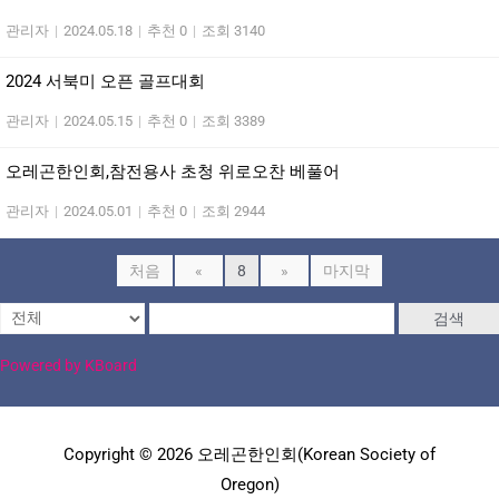
관리자
|
2024.05.18
|
추천 0
|
조회 3140
2024 서북미 오픈 골프대회
관리자
|
2024.05.15
|
추천 0
|
조회 3389
오레곤한인회,참전용사 초청 위로오찬 베풀어
관리자
|
2024.05.01
|
추천 0
|
조회 2944
처음
«
8
»
마지막
검색
Powered by KBoard
Copyright © 2026 오레곤한인회(Korean Society of
Oregon)