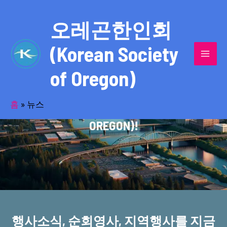
콘
MAI
텐
오레곤한인회
MEN
츠
(Korean Society
로
건
of Oregon)
너
반세기의 세월을 품고 동포사회를 섬겨온
뛰
기
홈
»
뉴스
오레곤한인회(KOREAN SOCIETY OF
OREGON)!
행사소식, 순회영사, 지역행사를 지금