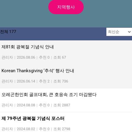
지역행사
전체 177
제81회 광복절 기념식 안내
관리자
|
2026.08.06
|
추천 0
|
조회 67
Korean Thanksgiving ‘추석’ 행사 안내
관리자
|
2026.06.14
|
추천 2
|
조회 736
오레곤한인회 골프대회, 큰 호응속 조기 마감됐다
관리자
|
2024.08.08
|
추천 0
|
조회 2887
제 79주년 광복절 기념식 포스터
관리자
|
2024.08.02
|
추천 0
|
조회 2798