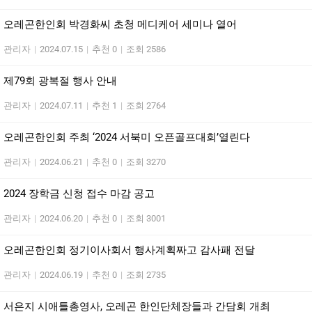
오레곤한인회 박경화씨 초청 메디케어 세미나 열어
관리자
|
2024.07.15
|
추천 0
|
조회 2586
제79회 광복절 행사 안내
관리자
|
2024.07.11
|
추천 1
|
조회 2764
오레곤한인회 주최 ‘2024 서북미 오픈골프대회’열린다
관리자
|
2024.06.21
|
추천 0
|
조회 3270
2024 장학금 신청 접수 마감 공고
관리자
|
2024.06.20
|
추천 0
|
조회 3001
오레곤한인회 정기이사회서 행사계획짜고 감사패 전달
관리자
|
2024.06.19
|
추천 0
|
조회 2735
서은지 시애틀총영사, 오레곤 한인단체장들과 간담회 개최