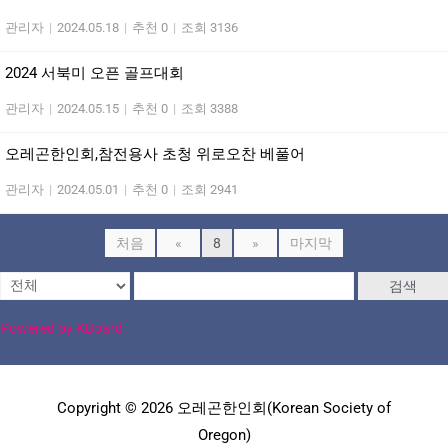
관리자
|
2024.05.18
|
추천 0
|
조회 3136
2024 서북미 오픈 골프대회
관리자
|
2024.05.15
|
추천 0
|
조회 3388
오레곤한인회,참전용사 초청 위로오찬 베풀어
관리자
|
2024.05.01
|
추천 0
|
조회 2941
처음
«
8
»
마지막
검색
Powered by KBoard
Copyright © 2026 오레곤한인회(Korean Society of
Oregon)