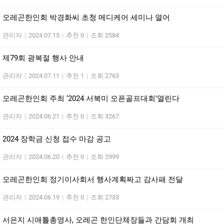
오레곤한인회 박경화씨 초청 메디케어 세미나 열어
관리자
|
2024.07.15
|
추천 0
|
조회 2584
제79회 광복절 행사 안내
관리자
|
2024.07.11
|
추천 1
|
조회 2763
오레곤한인회 주최 ‘2024 서북미 오픈골프대회’열린다
관리자
|
2024.06.21
|
추천 0
|
조회 3267
2024 장학금 신청 접수 마감 공고
관리자
|
2024.06.20
|
추천 0
|
조회 2999
오레곤한인회 정기이사회서 행사계획짜고 감사패 전달
관리자
|
2024.06.19
|
추천 0
|
조회 2733
서은지 시애틀총영사, 오레곤 한인단체장들과 간담회 개최