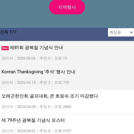
지역행사
전체 177
제81회 광복절 기념식 안내
New
관리자
|
2026.08.06
|
추천 0
|
조회 19
Korean Thanksgiving ‘추석’ 행사 안내
관리자
|
2026.06.14
|
추천 2
|
조회 729
오레곤한인회 골프대회, 큰 호응속 조기 마감됐다
관리자
|
2024.08.08
|
추천 0
|
조회 2886
제 79주년 광복절 기념식 포스터
관리자
|
2024.08.02
|
추천 0
|
조회 2797