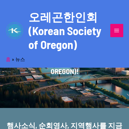
콘
MAI
텐
오레곤한인회
MEN
츠
(Korean Society
로
건
of Oregon)
너
반세기의 세월을 품고 동포사회를 섬겨온
뛰
기
홈
»
뉴스
오레곤한인회(KOREAN SOCIETY OF
OREGON)!
행사소식, 순회영사, 지역행사를 지금