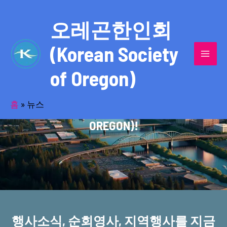
콘
MAI
텐
오레곤한인회
MEN
츠
(Korean Society
로
건
of Oregon)
너
반세기의 세월을 품고 동포사회를 섬겨온
뛰
기
홈
»
뉴스
오레곤한인회(KOREAN SOCIETY OF
OREGON)!
행사소식, 순회영사, 지역행사를 지금