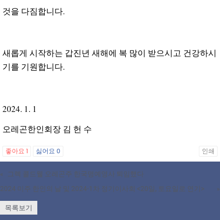
것을
다짐합니다.
새롭게 시작하는 갑진년 새해에 복 많이 받으시고 건강하시
기를 기원합니다.
2024. 1. 1
오레곤한인회장 김 헌 수
좋아요
1
싫어요
0
인쇄
«
그렉 콜드웰 오레곤주 한국명예영사 퇴임했다
2024 미주 한인의 날 및 2024-1차 정기이사회 <20일, 토요일로 연기>
»
목록보기