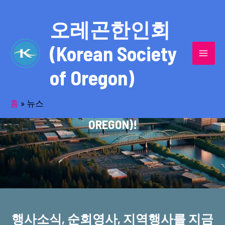
콘
MAI
텐
오레곤한인회
MEN
츠
(Korean Society
로
건
of Oregon)
너
반세기의 세월을 품고 동포사회를 섬겨온
뛰
기
홈
»
뉴스
오레곤한인회(KOREAN SOCIETY OF
OREGON)!
행사소식, 순회영사, 지역행사를 지금