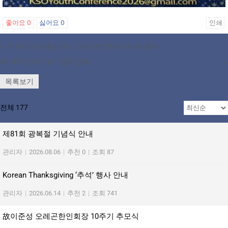
좋아요
0
싫어요
0
인쇄
«
한미 청소년홍보대사, 오레곤한인회서 비전 공유
제107주년 3.1절 기념식 안내
»
목록보기
전체 177
제81회 광복절 기념식 안내
관리자
|
2026.08.06
|
추천 0
|
조회 87
Korean Thanksgiving ‘추석’ 행사 안내
관리자
|
2026.06.14
|
추천 2
|
조회 741
故이준성 오레곤한인회장 10주기 추모식