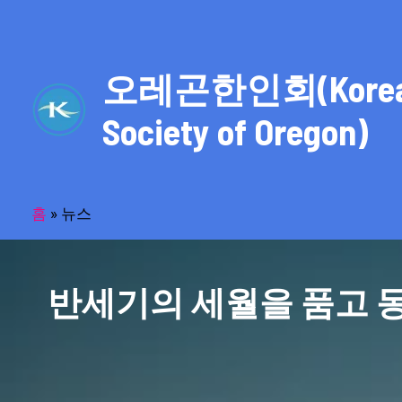
콘
텐
츠
오레곤한인회(Kore
로
건
Society of Oregon)
너
뛰
기
홈
»
뉴스
반세기의 세월을 품고 동포