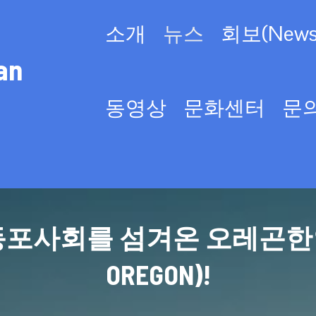
소개
뉴스
회보(Newsl
an
동영상
문화센터
문
사회를 섬겨온 오레곤한인회(KO
OREGON)!