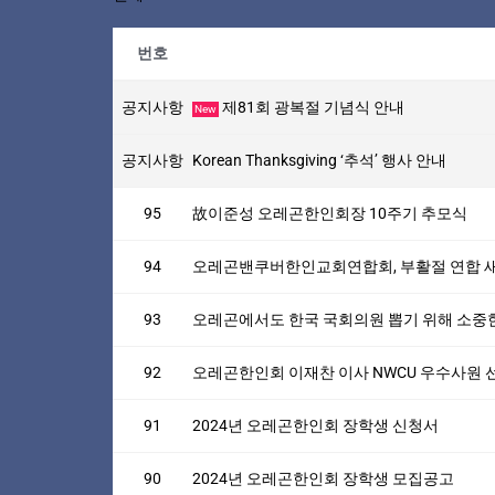
번호
공지사항
제81회 광복절 기념식 안내
New
공지사항
Korean Thanksgiving ‘추석’ 행사 안내
95
故이준성 오레곤한인회장 10주기 추모식
94
오레곤밴쿠버한인교회연합회, 부활절 연합 
93
오레곤에서도 한국 국회의원 뽑기 위해 소중한 
92
오레곤한인회 이재찬 이사 NWCU 우수사원
91
2024년 오레곤한인회 장학생 신청서
90
2024년 오레곤한인회 장학생 모집공고