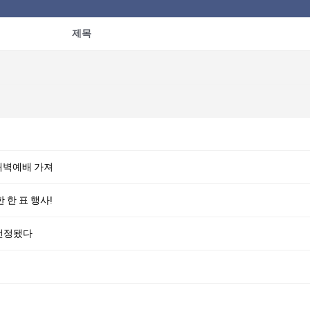
제목
새벽예배 가져
한 표 행사!
 선정됐다