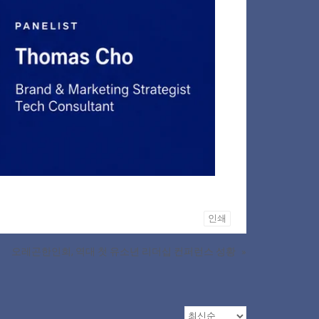
인쇄
오레곤한인회, 역대 첫 유소년 리더십 컨퍼런스 성황
»