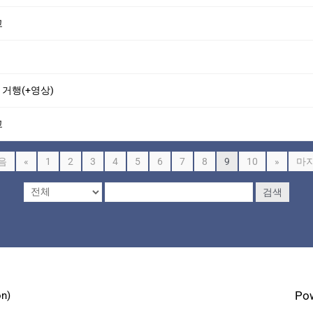
고
 거행(+영상)
고
음
«
1
2
3
4
5
6
7
8
9
10
»
마
검색
Po
n)