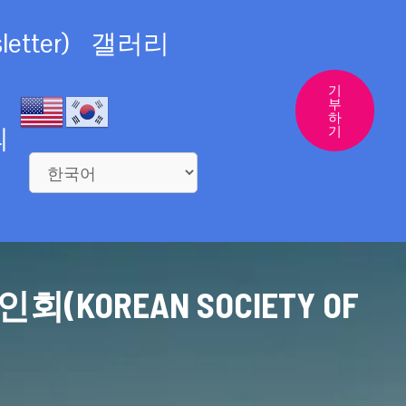
etter)
갤러리
기
부
하
의
기
REAN SOCIETY OF