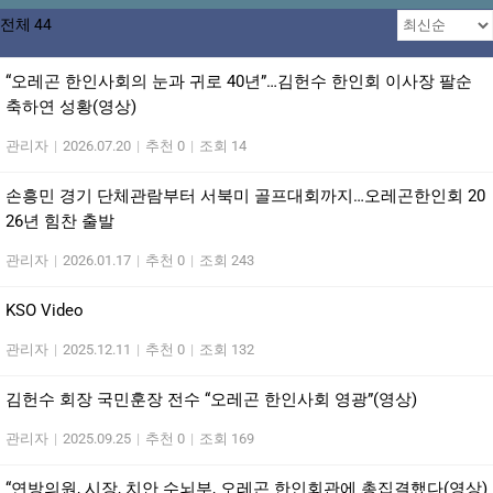
전체 44
“오레곤 한인사회의 눈과 귀로 40년”…김헌수 한인회 이사장 팔순
축하연 성황(영상)
관리자
|
2026.07.20
|
추천 0
|
조회 14
손흥민 경기 단체관람부터 서북미 골프대회까지…오레곤한인회 20
26년 힘찬 출발
관리자
|
2026.01.17
|
추천 0
|
조회 243
KSO Video
관리자
|
2025.12.11
|
추천 0
|
조회 132
김헌수 회장 국민훈장 전수 “오레곤 한인사회 영광”(영상)
관리자
|
2025.09.25
|
추천 0
|
조회 169
“연방의원, 시장, 치안 수뇌부, 오레곤 한인회관에 총집결했다(영상)