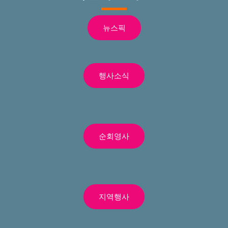
뉴스픽
행사소식
순회영사
지역행사