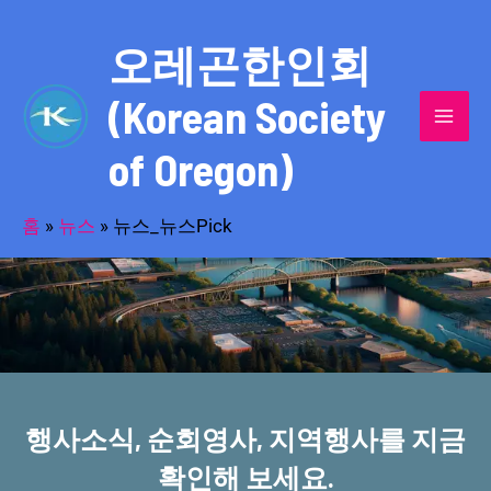
콘
MAI
텐
오레곤한인회
MEN
츠
(Korean Society
로
건
of Oregon)
너
반세기의 세월을 품고 동포사회를 섬겨온
뛰
기
홈
»
뉴스
»
뉴스_뉴스Pick
오레곤한인회!
행사소식, 순회영사, 지역행사를 지금
확인해 보세요.