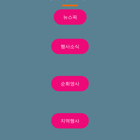
뉴스픽
행사소식
순회영사
지역행사