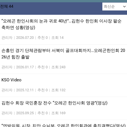
전체 44
“오레곤 한인사회의 눈과 귀로 40년”…김헌수 한인회 이사장 팔순
축하연 성황(영상)
관리자
|
2026.07.20
|
추천 0
|
조회 14
손흥민 경기 단체관람부터 서북미 골프대회까지…오레곤한인회 20
26년 힘찬 출발
관리자
|
2026.01.17
|
추천 0
|
조회 243
KSO Video
관리자
|
2025.12.11
|
추천 0
|
조회 132
김헌수 회장 국민훈장 전수 “오레곤 한인사회 영광”(영상)
관리자
|
2025.09.25
|
추천 0
|
조회 169
“연방의원, 시장, 치안 수뇌부, 오레곤 한인회관에 총집결했다(영상)