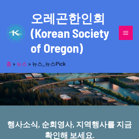
콘
MAI
텐
오레곤한인회
MEN
츠
(Korean Society
로
건
of Oregon)
너
반세기의 세월을 품고 동포사회를 섬겨온
뛰
기
홈
»
뉴스
»
뉴스_뉴스Pick
오레곤한인회!
행사소식, 순회영사, 지역행사를 지금
확인해 보세요.