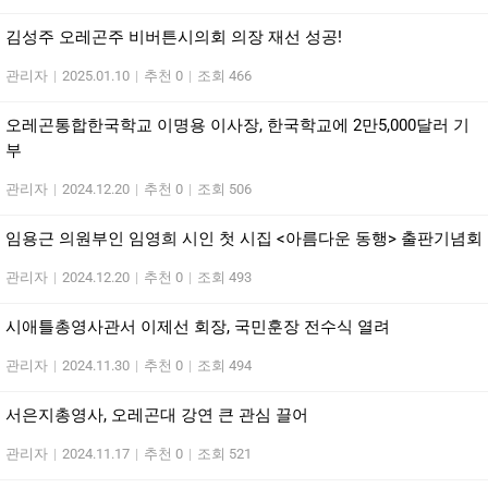
김성주 오레곤주 비버튼시의회 의장 재선 성공!
관리자
|
2025.01.10
|
추천 0
|
조회 466
오레곤통합한국학교 이명용 이사장, 한국학교에 2만5,000달러 기
부
관리자
|
2024.12.20
|
추천 0
|
조회 506
임용근 의원부인 임영희 시인 첫 시집 <아름다운 동행> 출판기념회
관리자
|
2024.12.20
|
추천 0
|
조회 493
시애틀총영사관서 이제선 회장, 국민훈장 전수식 열려
관리자
|
2024.11.30
|
추천 0
|
조회 494
서은지총영사, 오레곤대 강연 큰 관심 끌어
관리자
|
2024.11.17
|
추천 0
|
조회 521