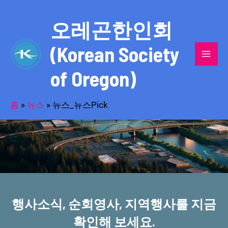
콘
MAI
텐
오레곤한인회
MEN
츠
(Korean Society
로
건
of Oregon)
너
반세기의 세월을 품고 동포사회를 섬겨온
뛰
기
홈
»
뉴스
»
뉴스_뉴스Pick
오레곤한인회!
행사소식, 순회영사, 지역행사를 지금
확인해 보세요.