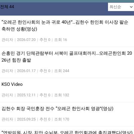
전체 44
“오레곤 한인사회의 눈과 귀로 40년”…김헌수 한인회 이사장 팔순
축하연 성황(영상)
관리자
|
2026.07.20
|
추천 0
|
조회 16
손흥민 경기 단체관람부터 서북미 골프대회까지…오레곤한인회 20
26년 힘찬 출발
관리자
|
2026.01.17
|
추천 0
|
조회 244
KSO Video
관리자
|
2025.12.11
|
추천 0
|
조회 132
김헌수 회장 국민훈장 전수 “오레곤 한인사회 영광”(영상)
관리자
|
2025.09.25
|
추천 0
|
조회 170
“연방의원, 시장, 치안 수뇌부, 오레곤 한인회관에 총집결했다(영상)