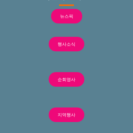
뉴스픽
행사소식
순회영사
지역행사