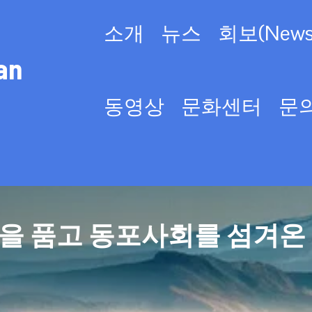
소개
뉴스
회보(Newsl
an
동영상
문화센터
문
을 품고 동포사회를 섬겨온