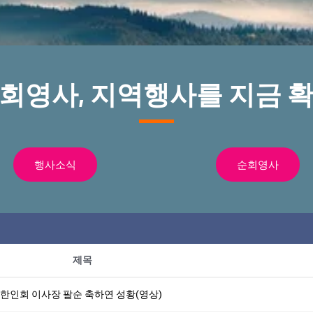
순회영사, 지역행사를 지금 확
행사소식
순회영사
제목
 한인회 이사장 팔순 축하연 성황(영상)