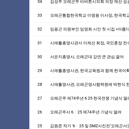
34
김성주 오레곤주 비버튼시의회 의장 재선 성공
33
오레곤통합한국학교 이명용 이사장, 한국학교에
32
임용근 의원부인 임영희 시인 첫 시집 <아름
31
시애틀총영사관서 이제선 회장, 국민훈장 전
30
서은지총영사, 오레곤대 강연 큰 관심 끌어
29
시애틀총영사관, 한국교육원과 함께 한국어
28
시애틀영사관, 오레곤영사협력원에 박현식 
27
오레곤주 제74주년 6 25 한국전쟁 기념식 열
26
오레곤주서 6ㆍ25 제74주년 기념식 열려
25
김원준 작가 ‘6ㆍ25 및 DMZ사진전’오레곤서