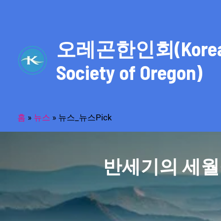
콘
텐
츠
오레곤한인회(Kore
로
건
Society of Oregon)
너
뛰
기
홈
»
뉴스
»
뉴스_뉴스Pick
반세기의 세월