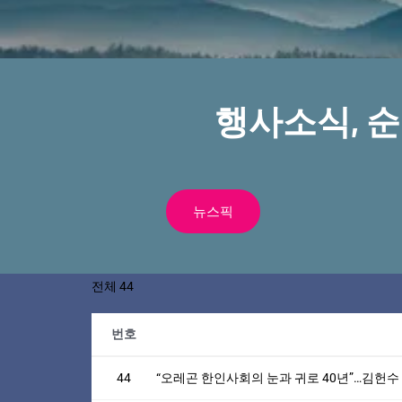
행사소식, 
뉴스픽
전체 44
번호
44
“오레곤 한인사회의 눈과 귀로 40년”…김헌수