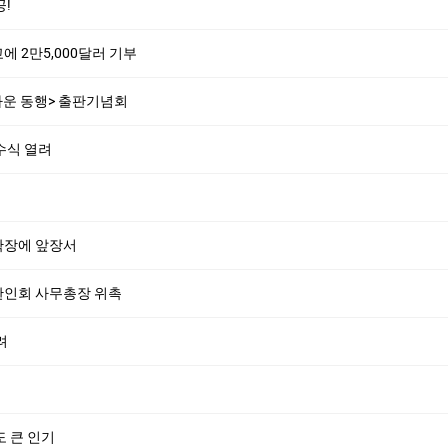
!
 2만5,000달러 기부
다운 동행> 출판기념회
수식 열려
확장에 앞장서
한인회 사무총장 위촉
려
도 큰 인기