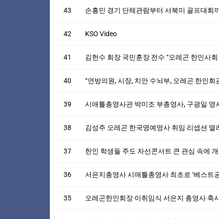
43
손흥민 경기 단체관람부터 서북미 골프대회까
42
KSO Video
41
김헌수 회장 국민훈장 전수 “오레곤 한인사회 
40
“연방의원, 시장, 치안 수뇌부, 오레곤 한인
39
시애틀총영사관 박미조 부총영사, 구광일 영
38
김성주 오레곤 한국명예영사 취임 리셉션 열
37
한인 학생들 주도 자선콘서트 큰 관심 속에 
36
서은지총영사 시애틀총영사 최초로 ‘베스트공
35
오레곤한인회장 이취임식 서은지 총영사 축