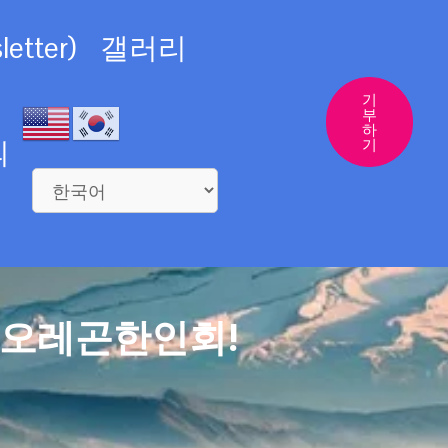
etter)
갤러리
기
부
하
의
기
 오레곤한인회!