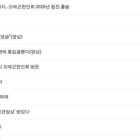
지…오레곤한인회 2026년 힘찬 출발
영광”(영상)
회관에 총집결했다(영상)
사 오레곤한인회 방문
려
개최돼
관장상’ 받았다
사