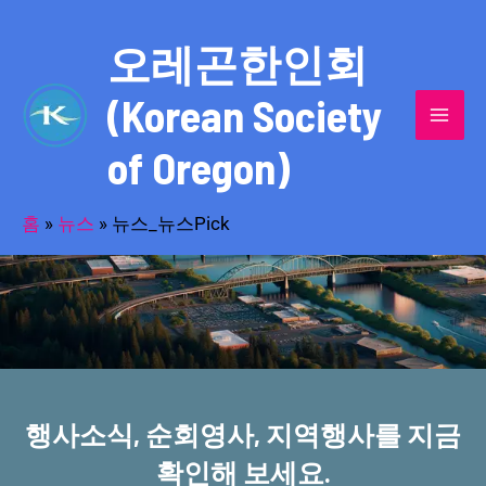
콘
MAI
텐
오레곤한인회
MEN
츠
(Korean Society
로
건
of Oregon)
너
반세기의 세월을 품고 동포사회를 섬겨온
뛰
기
홈
»
뉴스
»
뉴스_뉴스Pick
오레곤한인회!
행사소식, 순회영사, 지역행사를 지금
확인해 보세요.