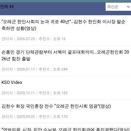
전체 44
“오레곤 한인사회의 눈과 귀로 40년”…김헌수 한인회 이사장 팔순
축하연 성황(영상)
관리자
|
2026.07.20
|
추천 0
|
조회 16
손흥민 경기 단체관람부터 서북미 골프대회까지…오레곤한인회 20
26년 힘찬 출발
관리자
|
2026.01.17
|
추천 0
|
조회 244
KSO Video
관리자
|
2025.12.11
|
추천 0
|
조회 132
김헌수 회장 국민훈장 전수 “오레곤 한인사회 영광”(영상)
관리자
|
2025.09.25
|
추천 0
|
조회 170
“연방의원, 시장, 치안 수뇌부, 오레곤 한인회관에 총집결했다(영상)