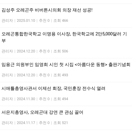
김성주 오레곤주 비버튼시의회 의장 재선 성공!
관리자
|
2025.01.10
|
추천 0
|
조회 466
오레곤통합한국학교 이명용 이사장, 한국학교에 2만5,000달러 기
부
관리자
|
2024.12.20
|
추천 0
|
조회 506
임용근 의원부인 임영희 시인 첫 시집 <아름다운 동행> 출판기념회
관리자
|
2024.12.20
|
추천 0
|
조회 493
시애틀총영사관서 이제선 회장, 국민훈장 전수식 열려
관리자
|
2024.11.30
|
추천 0
|
조회 494
서은지총영사, 오레곤대 강연 큰 관심 끌어
관리자
|
2024.11.17
|
추천 0
|
조회 521