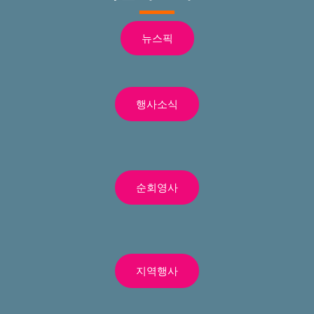
뉴스픽
행사소식
순회영사
지역행사